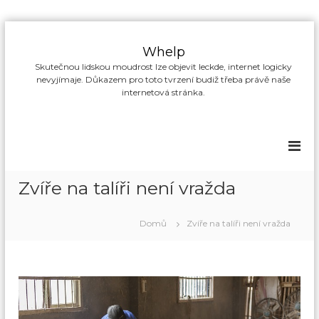
P
ř
Whelp
e
Skutečnou lidskou moudrost lze objevit leckde, internet logicky
s
nevyjímaje. Důkazem pro toto tvrzení budiž třeba právě naše
k
internetová stránka.
o
č
i
t
n
a
Zvíře na talíři není vražda
o
b
s
Domů
Zvíře na talíři není vražda
a
h