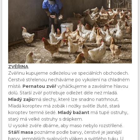
ZVĚŘINA
Zvěřinu kupujeme odleželou ve speciálních obchodech.
Čerstvě střelenou necháváme po vykolení na chladném
místě.
Pernatou zvěř
vyháčkujeme a zavěsíme hlavou
dolů. Starší zvěř potřebuje odležet déle než mladá.
Mladý zajíc
má slechy, které lze snadno natrhnout.
Mladá koroptev má zobák i nožky světle žluté, stará
koroptev temně šedé.
Mladý bažant
má tupé ostruhy,
starý má velké ostruhy s drápkem.
U vysoké zvěře dbáme, aby maso nebylo rozstřílené.
Stáří masa
poznáme podle barvy, čerstvé je jasnější
barvy, jemnějších svalových vláken a světlého tuku. U