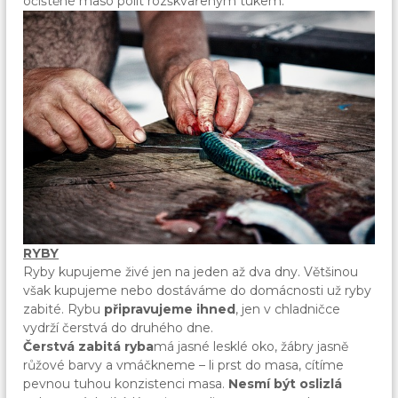
očištěné maso polít rozškvařeným tukem.
RYBY
Ryby kupujeme živé jen na jeden až dva dny. Většinou
však kupujeme nebo dostáváme do domácnosti už ryby
zabité. Rybu
připravujeme ihned
, jen v chladničce
vydrží čerstvá do druhého dne.
Čerstvá zabitá ryba
má jasné lesklé oko, žábry jasně
růžové barvy a vmáčkneme – li prst do masa, cítíme
pevnou tuhou konzistenci masa.
Nesmí být oslizlá