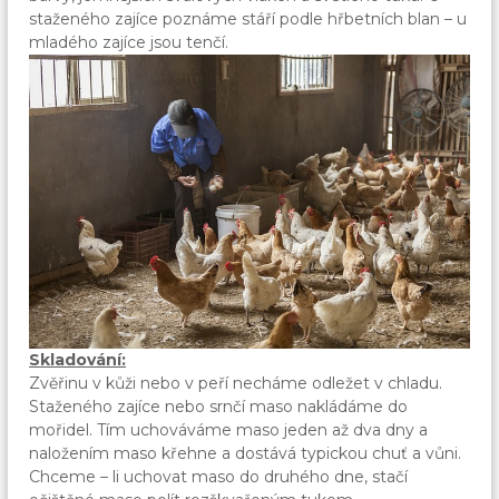
staženého zajíce poznáme stáří podle hřbetních blan – u
mladého zajíce jsou tenčí.
Skladování:
Zvěřinu v kůži nebo v peří necháme odležet v chladu.
Staženého zajíce nebo srnčí maso nakládáme do
mořidel. Tím uchováváme maso jeden až dva dny a
naložením maso křehne a dostává typickou chuť a vůni.
Chceme – li uchovat maso do druhého dne, stačí