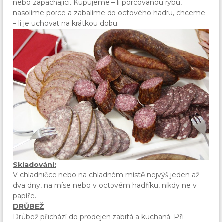
nebo zapáchající. Kupujeme – li porcovanou rybu,
nasolíme porce a zabalíme do octového hadru, chceme
– li je uchovat na krátkou dobu.
Skladování:
V chladničce nebo na chladném místě nejvýš jeden až
dva dny, na míse nebo v octovém hadříku, nikdy ne v
papíře.
DRŮBEŽ
Drůbež přichází do prodejen zabitá a kuchaná. Při