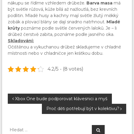
nákupu se řídíme vzhledem drůbeže.
Barva masa
má
být světle růžová, kůže bílá až nažloutlá, bez krevních
podlitin. Mladé husy a kachny mají světle žlutý měkký
zobák a plovací blány se dají snadno natrhnout.
Mladé
krůty
poznáme podle světle červených laloků. Je – li
drůbež čerstvě zabita, poznáme podle jasného oka.
Skladování:
Očištěnou a vykuchanou drůbež skladujeme v chladné
místnosti nebo v chladničce jen krátkou dobu.
4.2/5 - (8 votes)
N
Xbox One bude podporovat klávesnici a myš
Proč děti potřebují být v kolektivu?
a
v
H
H
l
l