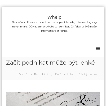
P
ř
Whelp
e
Skutečnou lidskou moudrost lze objevit leckde, internet logicky
s
nevyjímaje. Důkazem pro toto tvrzení budiž třeba právě naše
k
internetová stránka.
o
č
i
t
n
a
Začít podnikat může být lehké
o
b
s
Domů
Podnikání
Začít podnikat může být lehké
a
h