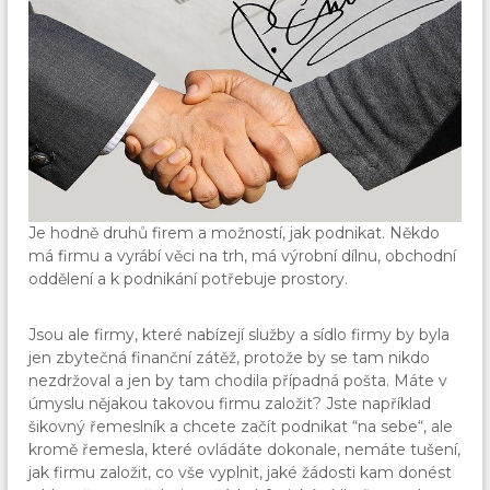
Je hodně druhů firem a možností, jak podnikat. Někdo
má firmu a vyrábí věci na trh, má výrobní dílnu, obchodní
oddělení a k podnikání potřebuje prostory.
Jsou ale firmy, které nabízejí služby a sídlo firmy by byla
jen zbytečná finanční zátěž, protože by se tam nikdo
nezdržoval a jen by tam chodila případná pošta. Máte v
úmyslu nějakou takovou firmu založit? Jste například
šikovný řemeslník a chcete začít podnikat “na sebe“, ale
kromě řemesla, které ovládáte dokonale, nemáte tušení,
jak firmu založit, co vše vyplnit, jaké žádosti kam donést