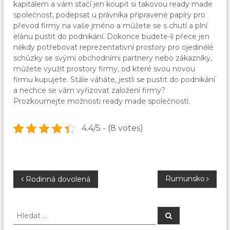
kapitálem a vám stačí jen koupit si takovou ready made
společnost, podepsat u právníka připravené papíry pro
převod firmy na vaše jméno a můžete se s chutí a plní
elánu pustit do podnikání. Dokonce budete-li přece jen
někdy potřebovat reprezentativní prostory pro ojedinělé
schůzky se svými obchodními partnery nebo zákazníky,
můžete využít prostory firmy, od které svou novou
firmu kupujete.
Stále váháte, jestli se pustit do podnikání
a nechce se vám vyřizovat založení firmy?
Prozkoumejte možnosti ready made společností.
4.4/5 - (8 votes)
N
Rumunsko
Rodinná dovolená
a
H
H
l
l
v
e