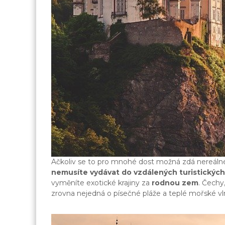
Ačkoliv se to pro mnohé dost možná zdá nereálné
nemusíte vydávat do vzdálených turistických
vyměníte exotické krajiny za
rodnou zem
. Čechy
zrovna nejedná o písečné pláže a teplé mořské vl