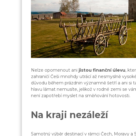
Nelze opomenout ani
jistou finanční úlevu
, kte
zahraničí Češi mnohdy utrácí až nesmyslně vysok
důvodu během prázdnin významně šetří a ani si ta
hlavu lámat nemusíte, jelikož v rodné zemi se vá
není zapotřebí myslet na směňování hotovosti.
Na kraji nezáleží
Samotný výběr destinací v rámci Čech, Moravy a Sl