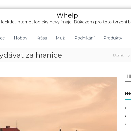
Whelp
leckde, internet logicky nevyjímaje. Důkazem pro toto tvrzení b
nce
Hobby
Krása
Muži
Podnikání
Produkty
ydávat za hranice
Domů
H
l
e
d
Ne
a
t
: