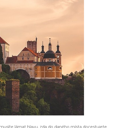
emusíte lámat hlavu, zda do daného místa docestujete