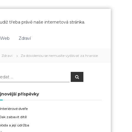
udiž třeba právě naše internetová stránka.
Web
Zdraví
Zdraví
Za dovolenou se nemusíte vydávat za hranice
H
l
e
d
a
jnovější příspěvky
t
Interiérové dveře
Jak zabavit dítě
Voda a její údržba