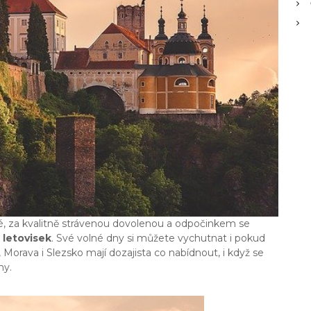
, za kvalitně strávenou
dovolenou
a odpočinkem se
 letovisek
. Své volné dny si můžete vychutnat i pokud
, Morava i Slezsko mají dozajista co nabídnout, i když se
ny.