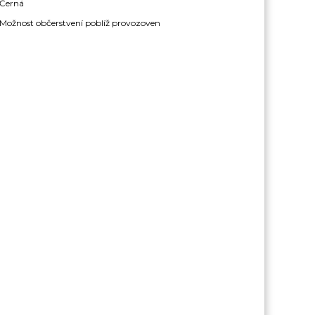
Černá
Možnost občerstvení poblíž provozoven