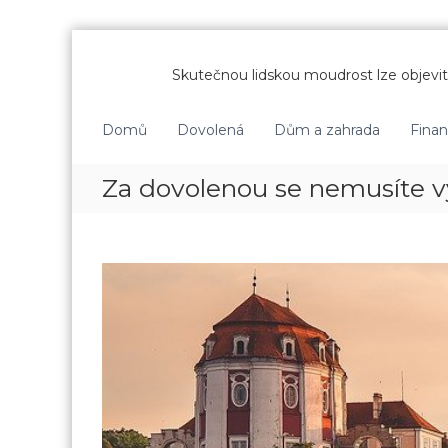
P
ř
Skutečnou lidskou moudrost lze objevit 
e
s
k
Domů
Dovolená
Dům a zahrada
Fina
o
č
Za dovolenou se nemusíte v
i
t
n
a
o
b
s
a
h