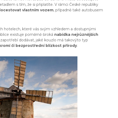
letadlem s tím, že si připlatíte. V rámci České republiky
docestovat vlastním vozem
, případně také autobusem
ch hotelech, které vás svým vzhledem a dostupnými
ublice existuje poměrně široká
nabídka nejrůznějších
zapotřebí dodávat, jaké kouzlo má takovýto typ
romí či bezprostřední blízkost přírody
.