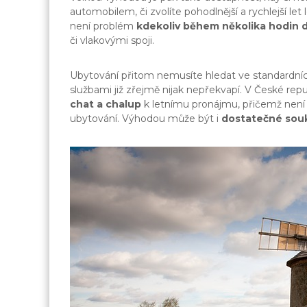
automobilem, či zvolíte pohodlnější a rychlejší let 
není problém
kdekoliv během několika hodin 
či vlakovými spoji.
Ubytování přitom nemusíte hledat ve standardní
službami již zřejmě nijak nepřekvapí. V České rep
chat a chalup
k letnímu pronájmu, přičemž není 
ubytování. Výhodou může být i
dostatečné souk