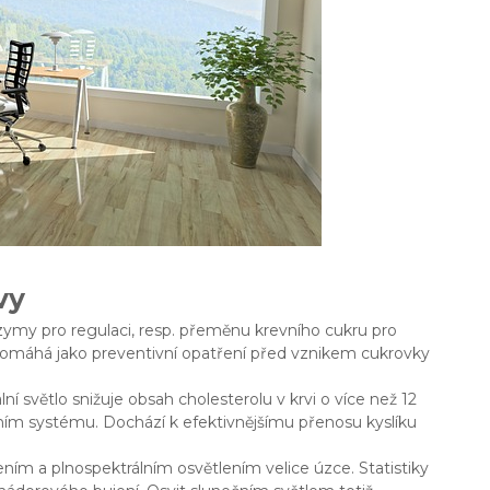
vy
nzymy pro regulaci, resp. přeměnu krevního cukru pro
pomáhá jako preventivní opatření před vznikem cukrovky
lní světlo snižuje obsah cholesterolu v krvi o více než 12
vním systému. Dochází k efektivnějšímu přenosu kyslíku
ením a plnospektrálním osvětlením velice úzce. Statistiky