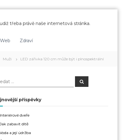
udiž třeba právě naše internetová stránka.
Web
Zdraví
Muži
LED zářivka 120 cm může být i plnospektrální
H
l
e
d
a
jnovější příspěvky
t
Interiérové dveře
Jak zabavit dítě
Voda a její údržba