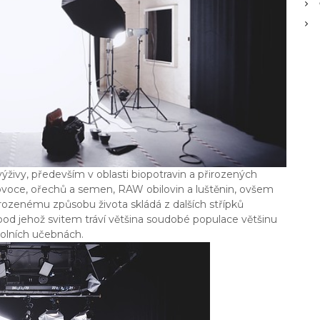
 výživy, především v oblasti biopotravin a přirozených
 ovoce, ořechů a semen, RAW obilovin a luštěnin, ovšem
rozenému způsobu života skládá z dalších střípků
pod jehož svitem tráví většina soudobé populace většinu
kolních učebnách.