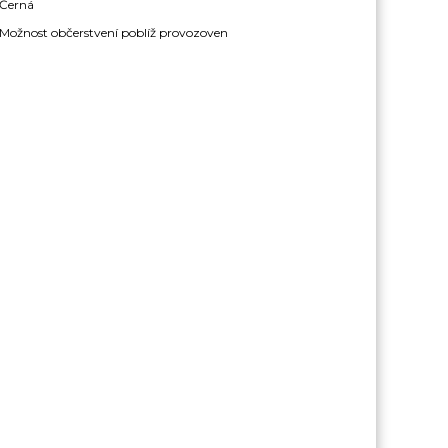
Černá
Možnost občerstvení poblíž provozoven