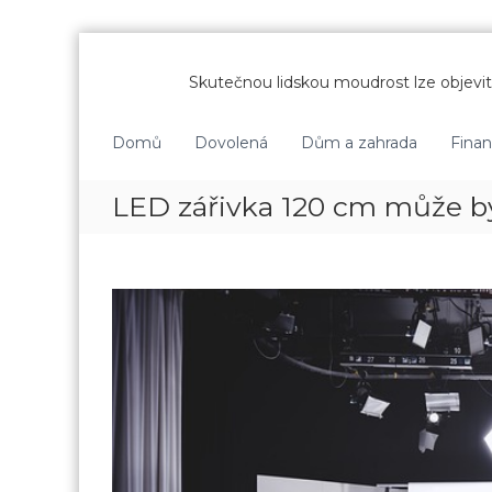
P
ř
Skutečnou lidskou moudrost lze objevit 
e
s
k
Domů
Dovolená
Dům a zahrada
Fina
o
č
LED zářivka 120 cm může být
i
t
n
a
o
b
s
a
h