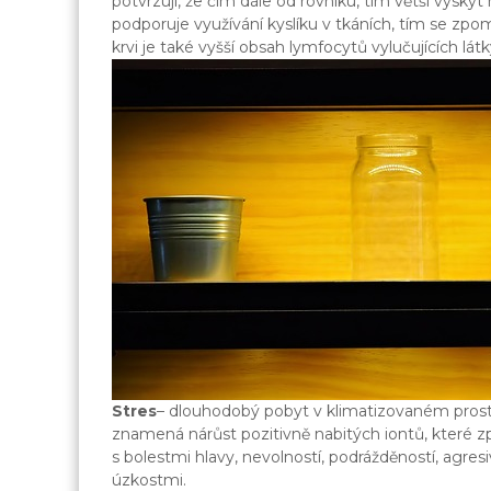
potvrzují, že čím dále od rovníku, tím větší výsky
podporuje využívání kyslíku v tkáních, tím se zpom
krvi je také vyšší obsah lymfocytů vylučujících lá
Stres
– dlouhodobý pobyt v klimatizovaném pros
znamená nárůst pozitivně nabitých iontů, které zp
s bolestmi hlavy, nevolností, podrážděností, agres
úzkostmi.