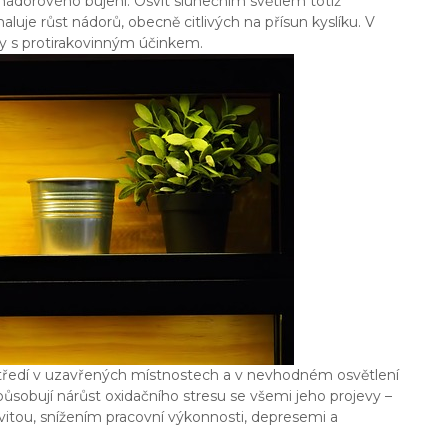
t nádorového bujení. Osvit slunečním světlem totiž
aluje růst nádorů, obecně citlivých na přísun kyslíku. V
tky s protirakovinným účinkem.
tředí v uzavřených místnostech a v nevhodném osvětlení
ůsobují nárůst oxidačního stresu se všemi jeho projevy –
ivitou, snížením pracovní výkonnosti, depresemi a