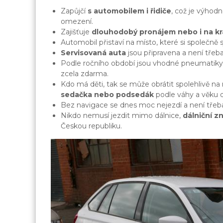
Zapůjčí
s automobilem i řidiče
, což je výhod
omezení.
Zajišťuje
dlouhodobý pronájem nebo i na k
Automobil přistaví na místo, které si společně
Servisovaná auta
jsou připravena a není třeb
Podle ročního období jsou vhodné pneumatiky
zcela zdarma.
Kdo má děti, tak se může obrátit spolehlivě n
sedačka nebo podsedák
podle váhy a věku d
Bez navigace se dnes moc nejezdí a není třeba 
Nikdo nemusí jezdit mimo dálnice,
dálniční 
Českou republiku.