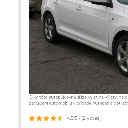
Díky této autopůjčovně si lze vyjet na výlety, n
zapůjčení automobilu v případě nutnosti a potře
4.5/5 - (2 votes)