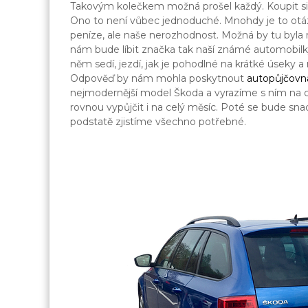
Takovým kolečkem možná prošel každý. Koupit si o
Ono to není vůbec jednoduché. Mnohdy je to otázk
peníze, ale naše nerozhodnost. Možná by tu byla 
nám bude líbit značka tak naší známé automobilky Š
něm sedí, jezdí, jak je pohodlné na krátké úseky a 
Odpověď by nám mohla poskytnout
autopůjčovn
nejmodernější model Škoda a vyrazíme s ním na c
rovnou vypůjčit i na celý měsíc. Poté se bude snad
podstatě zjistíme všechno potřebné.