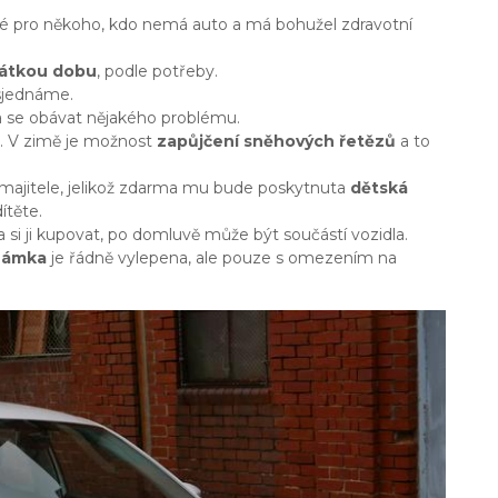
né pro někoho, kdo nemá auto a má bohužel zdravotní
rátkou dobu
, podle potřeby.
 sjednáme.
a se obávat nějakého problému.
. V zimě je možnost
zapůjčení sněhových řetězů
a to
a majitele, jelikož zdarma mu bude poskytnuta
dětská
ítěte.
si ji kupovat, po domluvě může být součástí vozidla.
známka
je řádně vylepena, ale pouze s omezením na