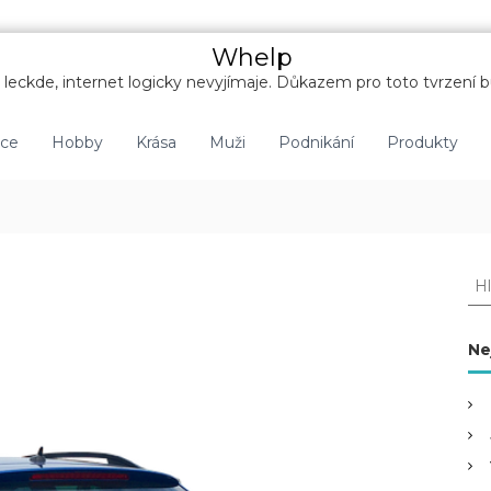
Whelp
leckde, internet logicky nevyjímaje. Důkazem pro toto tvrzení b
nce
Hobby
Krása
Muži
Podnikání
Produkty
H
l
e
d
Ne
a
t
: