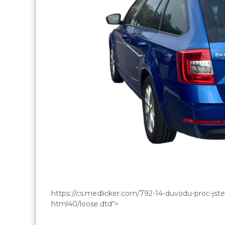
https://cs.medlicker.com/792-14-duvodu-proc-jst
html40/loose.dtd“>