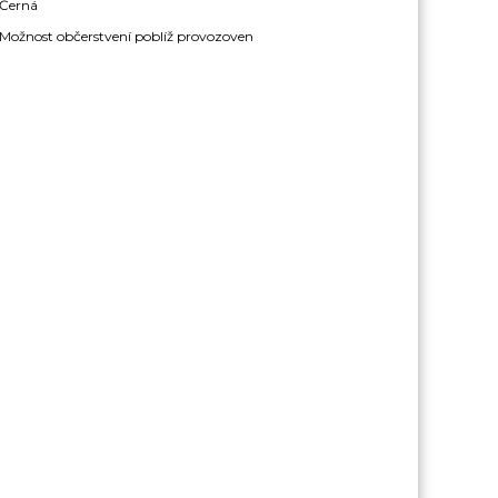
Černá
Možnost občerstvení poblíž provozoven