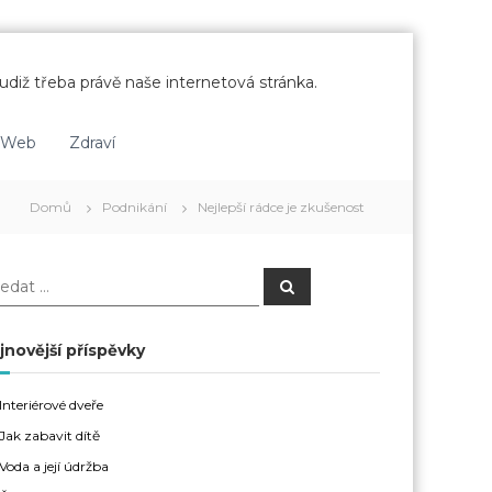
udiž třeba právě naše internetová stránka.
Web
Zdraví
Domů
Podnikání
Nejlepší rádce je zkušenost
H
l
e
d
a
jnovější příspěvky
t
Interiérové dveře
Jak zabavit dítě
Voda a její údržba