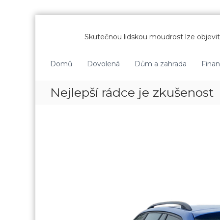
P
ř
Skutečnou lidskou moudrost lze objevit 
e
s
k
Domů
Dovolená
Dům a zahrada
Fina
o
č
Nejlepší rádce je zkušenost
i
t
n
a
o
b
s
a
h