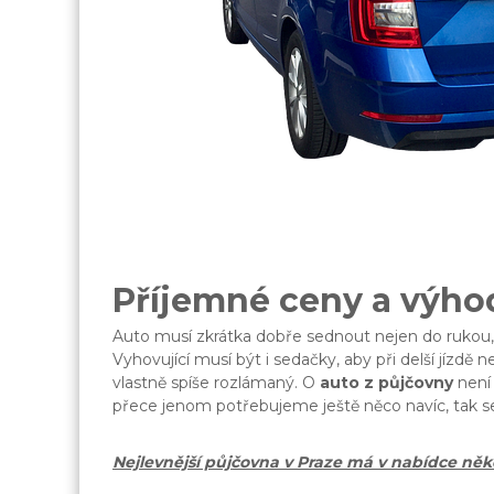
Příjemné ceny a výho
Auto musí zkrátka dobře sednout nejen do rukou, 
Vyhovující musí být i sedačky, aby při delší jízdě 
vlastně spíše rozlámaný. O
auto z půjčovny
není 
přece jenom potřebujeme ještě něco navíc, tak se 
Nejlevnější půjčovna v Praze má v nabídce něko