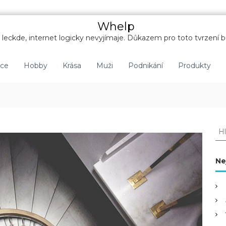
Whelp
leckde, internet logicky nevyjímaje. Důkazem pro toto tvrzení b
nce
Hobby
Krása
Muži
Podnikání
Produkty
H
l
e
d
Ne
a
t
: