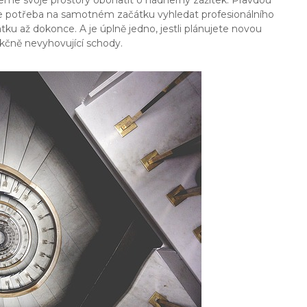
ůžeme svoje prostory obohatit o nádherný zážitek. Pravdou
 je potřeba na samotném začátku vyhledat profesionálního
tku až dokonce. A je úplně jedno, jestli plánujete novou
unkčně nevyhovující schody.