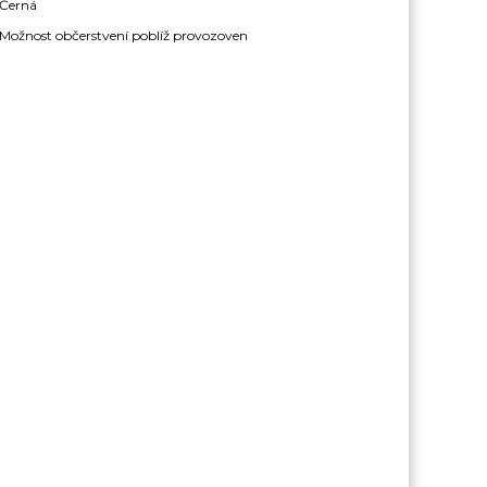
Černá
Možnost občerstvení poblíž provozoven