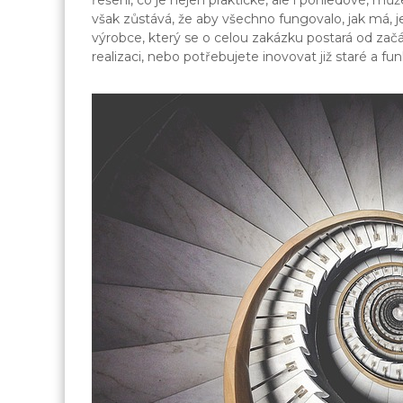
řešení, co je nejen praktické, ale i pohledové, m
však zůstává, že aby všechno fungovalo, jak má,
výrobce, který se o celou zakázku postará od začá
realizaci, nebo potřebujete inovovat již staré a f