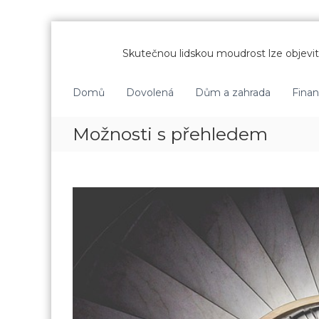
P
ř
Skutečnou lidskou moudrost lze objevit 
e
s
k
Domů
Dovolená
Dům a zahrada
Fina
o
č
Možnosti s přehledem
i
t
n
a
o
b
s
a
h