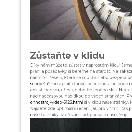
Zůstaňte v klidu
Díky nám můžete zůstat v naprostém klidu! Jsme š
přání a požadavky si bereme na starost. Na záka
nastínění řešení, které se mu líbí, nebo bezpečn
schodiště
musí plnit i funkci ochrannou, nejenom
oblasti nerezu, dřeva, nebo tvrzeného skla. Neexis
nad nadčasovou nabídkou po všech stránkách. P
ohnostroj-video-5123.html
si v klidu naše stránky,
Najdete zde optimální řešení, jak pro vnitřní, ta
naše techniky, kteří vám rádi poradí a nasměrují.