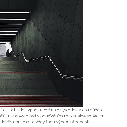
íte, jak bude vypadat ve finále výsledek a co můžete
lů, tak abyste byli s používáním maximálně spokojeni.
dní firmou, má to vždy řadu výhod, předností a