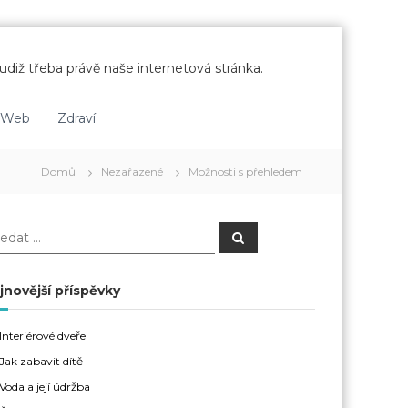
udiž třeba právě naše internetová stránka.
Web
Zdraví
Domů
Nezařazené
Možnosti s přehledem
H
l
e
d
a
jnovější příspěvky
t
Interiérové dveře
Jak zabavit dítě
Voda a její údržba