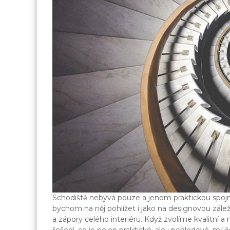
Schodiště nebývá pouze a jenom praktickou spoj
bychom na něj pohlížet i jako na designovou zále
a zápory celého interiéru. Když zvolíme kvalitní 