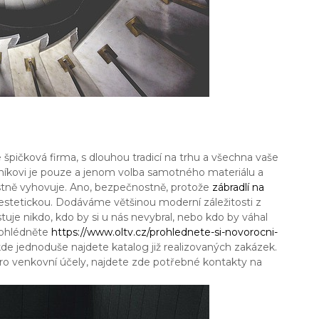
pičková firma, s dlouhou tradicí na trhu a všechna vaše
zníkovi je pouze a jenom volba samotného materiálu a
ostně vyhovuje. Ano, bezpečnostně, protože
zábradlí na
 estetickou. Dodáváme většinou moderní záležitosti z
tuje nikdo, kdo by si u nás nevybral, nebo kdo by váhal
rohlédněte
https://www.oltv.cz/prohlednete-si-novorocni-
 kde jednoduše najdete katalog již realizovaných zakázek.
k pro venkovní účely, najdete zde potřebné kontakty na