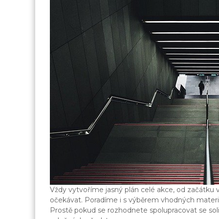
Vždy vytvoříme jasný plán celé akce, od začátku v
očekávat. Poradíme i s výběrem vhodných materiá
Prostě pokud se rozhodnete spolupracovat se soli