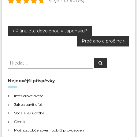
4.7/5 - (3 votes)
N
Plánujete dovolenou v Japonsku?
Proč ano a proč ne
a
v
H
H
l
l
e
i
e
d
a
d
Nejnovější příspěvky
t
g
a
t
Interiérové dveře
a
:
Jak zabavit dítě
c
Voda a její údržba
Černá
e
Možnost občerstvení poblíž provozoven