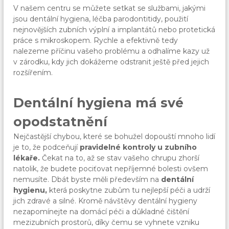
V našem centru se můžete setkat se službami, jakými
jsou dentální hygiena, léčba parodontitidy, použití
nejnovějších zubních výplní a implantátů nebo protetická
práce s mikroskopem. Rychle a efektivně tedy
nalezeme příčinu vašeho problému a odhalíme kazy už
v zárodku, kdy jich dokážeme odstranit ještě před jejich
rozšířením.
Dentální hygiena má své
opodstatnění
Nejčastější chybou, které se bohužel dopouští mnoho lidí
je to, že podceňují
pravidelné kontroly u zubního
lékaře.
Čekat na to, až se stav vašeho chrupu zhorší
natolik, že budete pociťovat nepříjemné bolesti ovšem
nemusíte. Dbát byste měli především na
dentální
hygienu,
která poskytne zubům tu nejlepší péči a udrží
jich zdravé a silné. Kromě návštěvy dentální hygieny
nezapomínejte na domácí péči a důkladné čištění
mezizubních prostorů, díky čemu se vyhnete vzniku