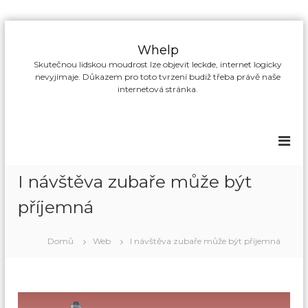
P
ř
Whelp
e
Skutečnou lidskou moudrost lze objevit leckde, internet logicky
s
nevyjímaje. Důkazem pro toto tvrzení budiž třeba právě naše
k
internetová stránka.
o
č
i
t
n
a
I návštěva zubaře může být
o
b
příjemná
s
a
Domů
Web
I návštěva zubaře může být příjemná
h