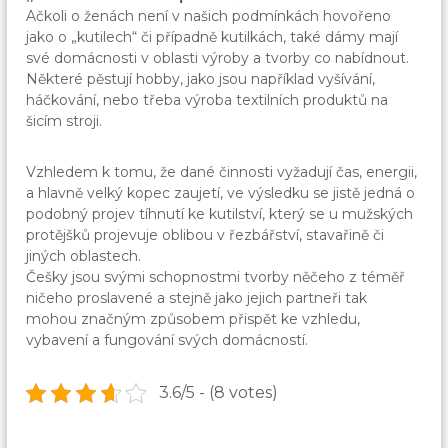
Ačkoli o ženách není v našich podmínkách hovořeno
jako o „kutilech“ či případně kutilkách, také dámy mají
své domácnosti v oblasti výroby a tvorby co nabídnout.
Některé pěstují hobby, jako jsou například vyšívání,
háčkování, nebo třeba výroba textilních produktů na
šicím stroji.
Vzhledem k tomu, že dané činnosti vyžadují čas, energii,
a hlavně velký kopec zaujetí, ve výsledku se jistě jedná o
podobný projev tíhnutí ke kutilství, který se u mužských
protějšků projevuje oblibou v řezbářství, stavařině či
jiných oblastech.
Češky jsou svými schopnostmi tvorby něčeho z téměř
ničeho proslavené a stejně jako jejich partneři tak
mohou značným způsobem přispět ke vzhledu,
vybavení a fungování svých domácností.
3.6/5 - (8 votes)