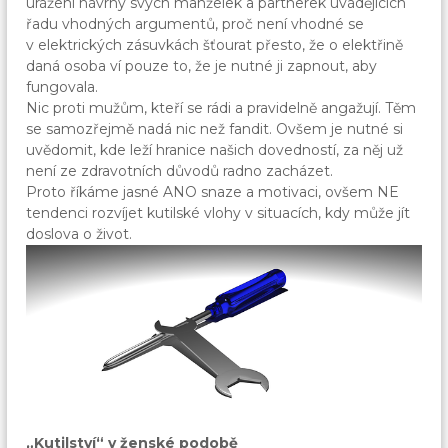
uráženi návrhy svých manželek a partnerek uvádějících
řadu vhodných argumentů, proč není vhodné se
v elektrických zásuvkách šťourat přesto, že o elektřině
daná osoba ví pouze to, že je nutné ji zapnout, aby
fungovala.
Nic proti mužům, kteří se rádi a pravidelně angažují. Těm
se samozřejmě nadá nic než fandit. Ovšem je nutné si
uvědomit, kde leží hranice našich dovedností, za něj už
není ze zdravotních důvodů radno zacházet.
Proto říkáme jasné ANO snaze a motivaci, ovšem NE
tendenci rozvíjet kutilské vlohy v situacích, kdy může jít
doslova o život.
„Kutilství“ v ženské podobě