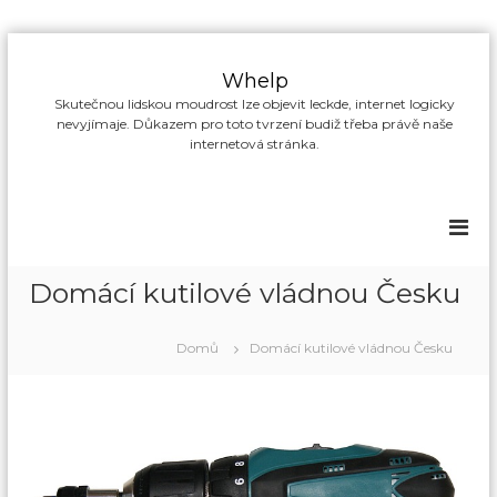
P
ř
Whelp
e
Skutečnou lidskou moudrost lze objevit leckde, internet logicky
s
nevyjímaje. Důkazem pro toto tvrzení budiž třeba právě naše
k
internetová stránka.
o
č
i
t
n
a
Domácí kutilové vládnou Česku
o
b
s
Domů
Domácí kutilové vládnou Česku
a
h