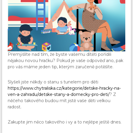
Přemýšlíte nad tím, že byste vašemu dítěti pořídili
nějakou novou hračku? Pokud je vaše odpověď ano, pak
pro vás máme jeden tip, kterým zaručeně potěšíte.
Slyšeli jste někdy o stanu s tunelem pro děti
https://www.chytraliska.cz/kategorie/detske-hracky-na-
ven-a-zahradu/detske-stany-a-domecky-pro-deti/
? Z
něčeho takového budou mít jistě vaše děti velkou
radost.
Zakupte jim něco takového i vy a to nejlépe ještě dnes.