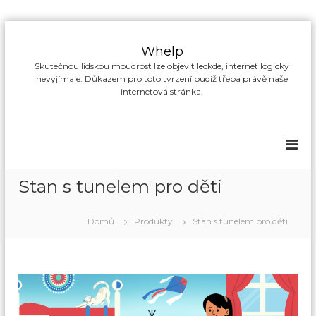
P
ř
Whelp
e
Skutečnou lidskou moudrost lze objevit leckde, internet logicky
s
nevyjímaje. Důkazem pro toto tvrzení budiž třeba právě naše
k
internetová stránka.
o
č
i
t
n
a
Stan s tunelem pro děti
o
b
s
Domů
Produkty
Stan s tunelem pro děti
a
h