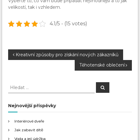
Vyberte to, co vám bude připadat nejvhodnější a to jak
velikostí, tak i vzhledem.
4.1/5 - (15 votes)
N
Kreativní způsoby pro získání nových zákazníků
Těhotenské oblečení
a
v
H
H
l
l
e
i
e
d
a
d
Nejnovější příspěvky
t
g
a
t
Interiérové dveře
a
:
Jak zabavit dítě
Voda a její údržba