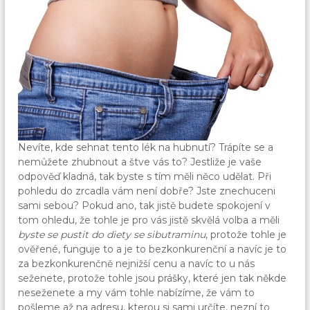
Nevíte, kde sehnat tento lék na hubnutí? Trápíte se a
nemůžete zhubnout a štve vás to? Jestliže je vaše
odpověď kladná, tak byste s tím měli něco udělat. Při
pohledu do zrcadla vám není dobře? Jste znechuceni
sami sebou? Pokud ano, tak jistě budete spokojení v
tom ohledu, že tohle je pro vás jistě skvělá volba a měli
byste se pustit do diety se sibutraminu
, protože tohle je
ověřené, funguje to a je to bezkonkurenční a navíc je to
za bezkonkurenčně nejnižší cenu a navíc to u nás
seženete, protože tohle jsou prášky, které jen tak někde
neseženete a my vám tohle nabízíme, že vám to
pošleme až na adresu, kterou si sami určíte, nezní to