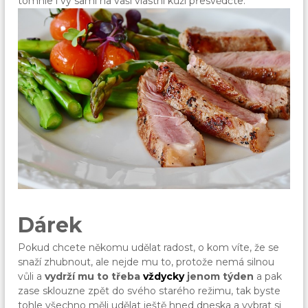
tomhle i vy sami na vaši vlastní kůži přesvědčte.
Dárek
Pokud chcete někomu udělat radost, o kom víte, že se
snaží zhubnout, ale nejde mu to, protože nemá silnou
vůli a
vydrží mu to třeba
vždycky
jenom týden
a pak
zase sklouzne zpět do svého starého režimu, tak byste
tohle všechno měli udělat ještě hned dneska a vybrat si