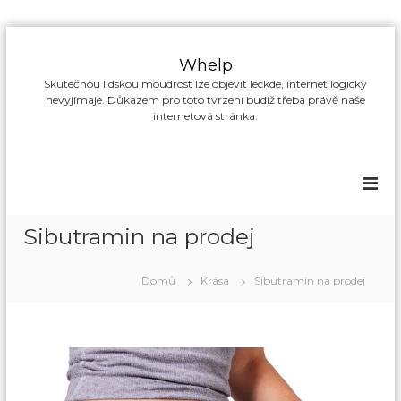
P
ř
Whelp
e
Skutečnou lidskou moudrost lze objevit leckde, internet logicky
s
nevyjímaje. Důkazem pro toto tvrzení budiž třeba právě naše
k
internetová stránka.
o
č
i
t
n
a
Sibutramin na prodej
o
b
s
Domů
Krása
Sibutramin na prodej
a
h