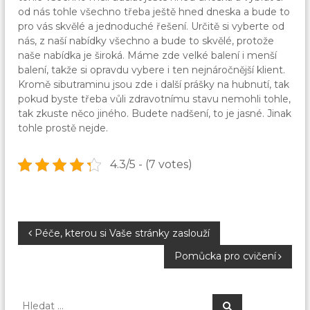
od nás tohle všechno třeba ještě hned dneska a bude to
pro vás skvělé a jednoduché řešení. Určitě si vyberte od
nás, z naší nabídky všechno a bude to skvělé, protože
naše nabídka je široká. Máme zde velké balení i menší
balení, takže si opravdu vybere i ten nejnáročnější klient.
Kromě sibutraminu jsou zde i další prášky na hubnutí, tak
pokud byste třeba vůli zdravotnímu stavu nemohli tohle,
tak zkuste něco jiného. Budete nadšení, to je jasné. Jinak
tohle prostě nejde.
4.3/5 - (7 votes)
N
Péče, kterou si Vaše stránky zaslouží
Pomůcka pro cvičení
a
v
H
H