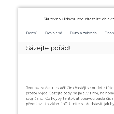
P
ř
Skutečnou lidskou moudrost lze objevit 
e
s
k
Domů
Dovolená
Dům a zahrada
Fina
o
č
Sázejte pořád!
i
t
n
a
o
b
s
a
Jednou za čas nestačí! Čím častěji se budete tét
h
prostě vyjde. Sázejte tedy na jaře, v zimě, na ho
svojí šanci! Co kdyby tentokrát opravdu padla čísla
představit to zklamání? Umíte si představit, jak by