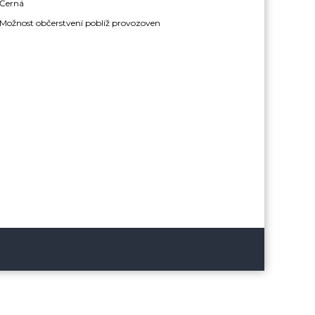
Černá
Možnost občerstvení poblíž provozoven