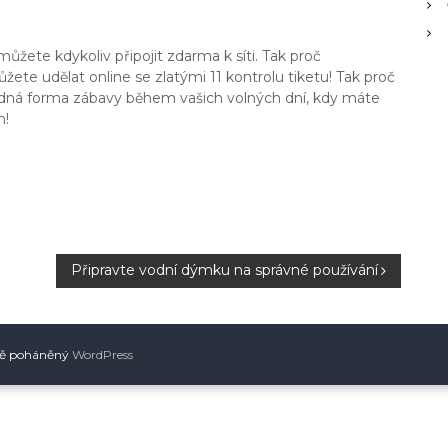
žete kdykoliv připojit zdarma k síti. Tak proč
ůžete udělat online se
zlatými 11 kontrolu tiketu
! Tak proč
odná forma zábavy během vašich volných dní, kdy máte
h!
Připravte vodní dýmku na správné používání
dě poháněný
WordPress