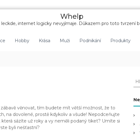
Whelp
leckde, internet logicky nevyjímaje. Důkazem pro toto tvrzení b
nce
Hobby
Krása
Muži
Podnikání
Produkty
H
l
e
d
Ne
a
o zábavě věnovat, tím budete mít větší možnost, že to
t
rách, na dovolené, prostě kdykoliv a všude! Nepodceňujte
:
, která sázíte už roky a vy neměli podaný tiket? Umíte si
ste byli nešťastní?