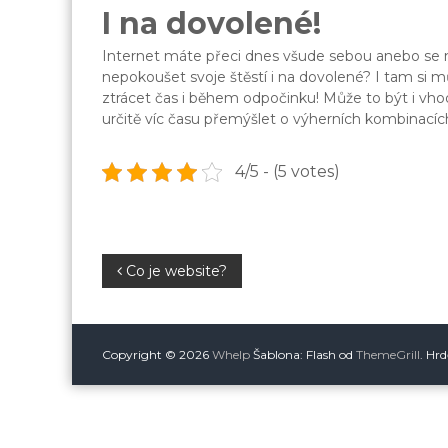
I na dovolené!
Internet máte přeci dnes všude sebou anebo se mů
nepokoušet svoje štěstí i na dovolené? I tam si m
ztrácet čas i během odpočinku! Může to být i vh
určitě víc času přemýšlet o výherních kombinacíc
4/5 - (5 votes)
N
Co je website?
a
v
Copyright © 2026
Whelp
Šablona: Flash od
ThemeGrill
. Hr
i