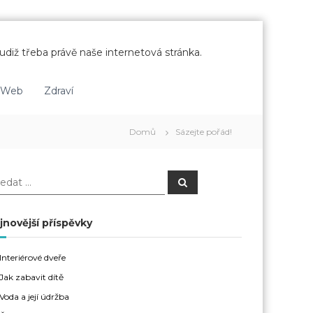
udiž třeba právě naše internetová stránka.
Web
Zdraví
Domů
Sázejte pořád!
H
l
e
d
a
jnovější příspěvky
t
Interiérové dveře
Jak zabavit dítě
Voda a její údržba