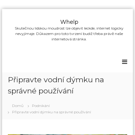
P
ř
Whelp
e
Skutečnou lidskou moudrost lze objevit leckde, internet logicky
s
nevyjímaje. Důkazem pro toto tvrzení budiž třeba právě naše
k
internetová stránka.
o
č
i
t
n
a
Připravte vodní dýmku na
o
b
správné používání
s
a
Domů
Podnikání
h
Připravte vodní dýmku na správné používání