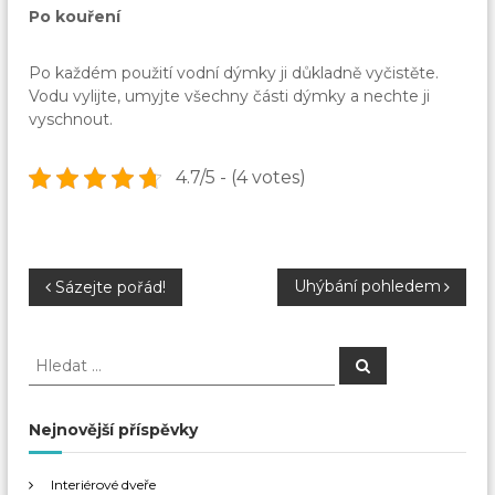
Po kouření
Po každém použití vodní dýmky ji důkladně vyčistěte.
Vodu vylijte, umyjte všechny části dýmky a nechte ji
vyschnout.
4.7/5 - (4 votes)
N
Uhýbání pohledem
Sázejte pořád!
a
H
H
l
l
v
e
e
d
a
d
Nejnovější příspěvky
i
t
a
t
g
Interiérové dveře