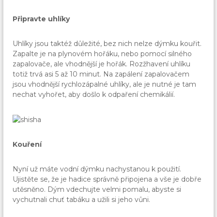
Připravte uhlíky
Uhlíky jsou taktéž důležité, bez nich nelze dýmku kouřit.
Zapalte je na plynovém hořáku, nebo pomocí silného
zapalovače, ale vhodnější je hořák. Rozžhavení uhlíku
totiž trvá asi 5 až 10 minut. Na zapálení zapalovačem
jsou vhodnější rychlozápalné uhlíky, ale je nutné je tam
nechat vyhořet, aby došlo k odpaření chemikálií.
Kouření
Nyní už máte vodní dýmku nachystanou k použití.
Ujistěte se, že je hadice správně připojena a vše je dobře
utěsněno. Dým vdechujte velmi pomalu, abyste si
vychutnali chuť tabáku a užili si jeho vůni.