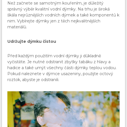
Než začnete se samotným kouřením, je důležitý
správný výběr kvalitní vodní dýmky. Na trhu je široká
škála nejrůznějších vodních dýmek a také komponentů k
nim. Vybírejte dýmky jen z těch nejkvalitnějších
materiálů.
Udržujte dýmku čistou
Před každým použitím vodní dýmky ji důkladně
vyčistěte. Je nutné odstranit zbytky tabáku z hlavy a
hadice a také umýt všechny části dýmky teplou vodou.
Pokud naleznete v dýmce usazeniny, použijte octový
roztok, abyste je odstranili.