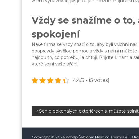
všem vyhovovat, jak je to jen možné. Přijďte si i
Vždy se snažíme o to, 
spokojení
Naše firma se vždy snaží o to, aby byli všichni n
doopravdy skvělou pomoc a vždy s námi můžete mít 
najdou to, co potřebují a chtějí. Přijďte k nám a 
které splní vaše přání.
4.4/5 - (5 votes)
N
Sen o dokonalých exteriérech si můžete splnit 
a
Copyright © 2026
Whelp
Šablona: Flash od
ThemeGrill
. Hr