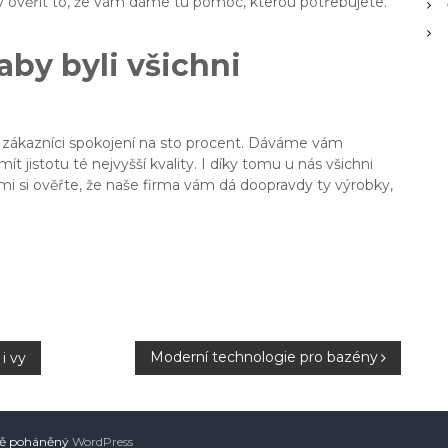
 vy ověřit to, že vám dáme tu pomoc, kterou potřebujete.
aby byli všichni
aši zákazníci spokojení na sto procent. Dáváme vám
jistotu té nejvyšší kvality. I díky tomu u nás všichni
sami si ověřte, že naše firma vám dá doopravdy ty výrobky,
Moderní technologie pro bazény
i vy
dě poháněný
WordPress