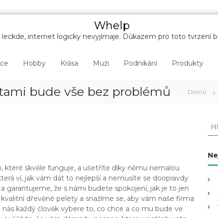
Whelp
leckde, internet logicky nevyjímaje. Důkazem pro toto tvrzení b
nce
Hobby
Krása
Muži
Podnikání
Produkty
etami bude vše bez problémů
Domů
H
l
e
d
Ne
a
 které skvěle funguje, a ušetříte díky němu nemalou
t
terá ví, jak vám dát to nejlepší a nemusíte se doopravdy
:
a garantujeme, že s námi budete spokojení, jak je to jen
kvalitní
dřevěné pelety
a snažíme se, aby vám naše firma
 u nás každý člověk vybere to, co chce a co mu bude ve