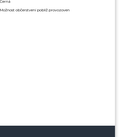
Černá
Možnost občerstvení poblíž provozoven