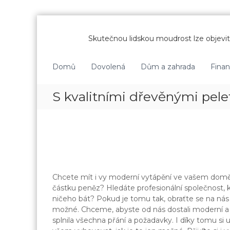
P
ř
Skutečnou lidskou moudrost lze objevit 
e
s
k
Domů
Dovolená
Dům a zahrada
Fina
o
č
S kvalitními dřevěnými pel
i
t
n
a
o
b
s
a
Chcete mít i vy moderní vytápění ve vašem domě,
h
částku peněz? Hledáte profesionální společnost, k
ničeho bát? Pokud je tomu tak, obraťte se na nás 
možné. Chceme, abyste od nás dostali moderní a 
splnila všechna přání a požadavky. I díky tomu si