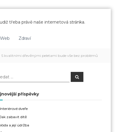
udiž třeba právě naše internetová stránka.
Web
Zdraví
S kvalitními dřevěnými peletami bude vše bez problémů
H
l
e
d
a
jnovější příspěvky
t
Interiérové dveře
Jak zabavit dítě
Voda a její údržba