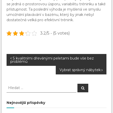
se jedná o prostorovou úsporu, variabilitu tréninku a také
přístupnost. Ta poslední výhoda je myšlená ve smyslu
umožnění plavávání v bazénu, který by jinak nebyl
dostatečně velká pro efektivní trénink.
3.2/5 - (5 votes)
N
S kvalitními dřevěnými peletami bude vše bez
problémů
a
Vybrat správný nábytek
v
H
H
l
i
l
e
e
d
a
d
g
Nejnovější příspěvky
t
a
t