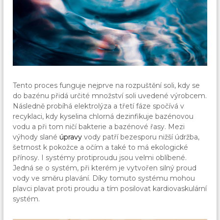
Tento proces funguje nejprve na rozpuštění soli, kdy se
do bazénu přidá určité množství soli uvedené výrobcem.
Následně probíhá elektrolýza a třetí fáze spočívá v
recyklaci, kdy kyselina chlorná dezinfikuje bazénovou
vodu a při tom ničí bakterie a bazénové řasy. Mezi
výhody slané
úpravy
vody patří bezesporu nižší údržba,
šetrnost k pokožce a očím a také to má ekologické
přínosy. I systémy protiproudu jsou velmi oblíbené.
Jedná se o systém, při kterém je vytvořen silný proud
vody ve směru plavání. Díky tomuto systému mohou
plavci plavat proti proudu a tím posilovat kardiovaskulární
systém.