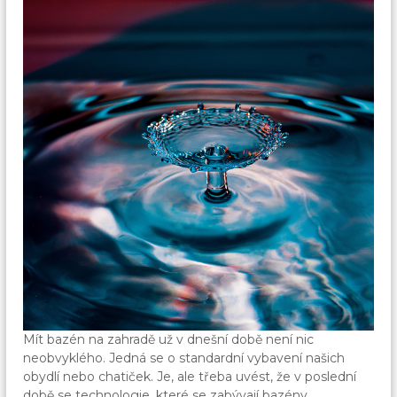
Mít bazén na zahradě už v dnešní době není nic
neobvyklého. Jedná se o standardní vybavení našich
obydlí nebo chatiček. Je, ale třeba uvést, že v poslední
době se technologie, které se zabývají bazény