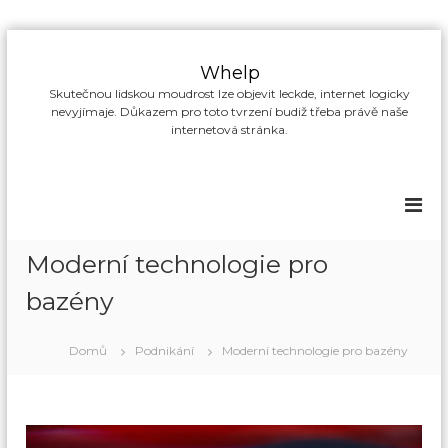
P
ř
Whelp
e
Skutečnou lidskou moudrost lze objevit leckde, internet logicky
s
nevyjímaje. Důkazem pro toto tvrzení budiž třeba právě naše
k
internetová stránka.
o
č
i
t
n
a
Moderní technologie pro
o
b
bazény
s
a
Domů
Podnikání
Moderní technologie pro bazény
h