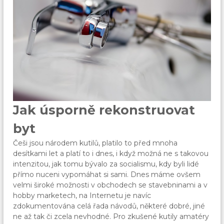
Jak úsporně rekonstruovat
byt
Češi jsou národem kutilů, platilo to před mnoha
desítkami let a platí to i dnes, i když možná ne s takovou
intenzitou, jak tomu bývalo za socialismu, kdy byli lidé
přímo nuceni vypomáhat si sami. Dnes máme ovšem
velmi široké možnosti v obchodech se stavebninami a v
hobby marketech, na Internetu je navíc
zdokumentována celá řada návodů, některé dobré, jiné
ne až tak či zcela nevhodné. Pro zkušené kutily amatéry