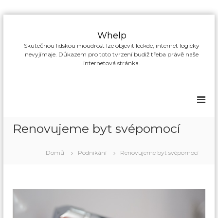
P
ř
Whelp
e
Skutečnou lidskou moudrost lze objevit leckde, internet logicky
s
nevyjímaje. Důkazem pro toto tvrzení budiž třeba právě naše
k
internetová stránka.
o
č
i
t
n
a
Renovujeme byt svépomocí
o
b
s
Domů
Podnikání
Renovujeme byt svépomocí
a
h