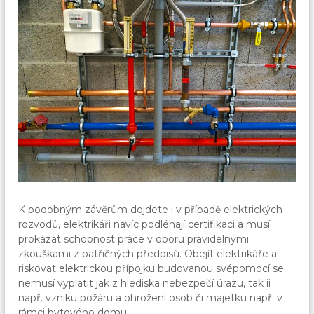
K podobným závěrům dojdete i v případě elektrických
rozvodů, elektrikáři navíc podléhají certifikaci a musí
prokázat schopnost práce v oboru pravidelnými
zkouškami z patřičných předpisů. Obejít elektrikáře a
riskovat elektrickou přípojku budovanou svépomocí se
nemusí vyplatit jak z hlediska nebezpečí úrazu, tak ii
např. vzniku požáru a ohrožení osob či majetku např. v
rámci bytového domu.