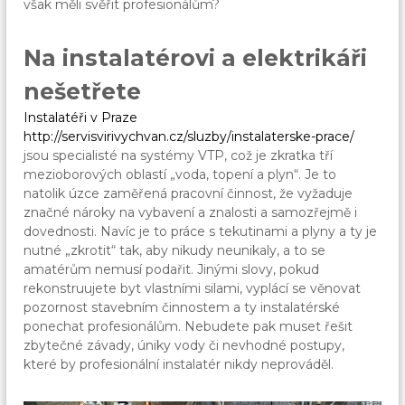
však měli svěřit profesionálům?
Na instalatérovi a elektrikáři
nešetřete
Instalatéři v Praze
http://servisvirivychvan.cz/sluzby/instalaterske-prace/
jsou specialisté na systémy VTP, což je zkratka tří
mezioborových oblastí „voda, topení a plyn“. Je to
natolik úzce zaměřená pracovní činnost, že vyžaduje
značné nároky na vybavení a znalosti a samozřejmě i
dovednosti. Navíc je to práce s tekutinami a plyny a ty je
nutné „zkrotit“ tak, aby nikudy neunikaly, a to se
amatérům nemusí podařit. Jinými slovy, pokud
rekonstruujete byt vlastními silami, vyplácí se věnovat
pozornost stavebním činnostem a ty instalatérské
ponechat profesionálům. Nebudete pak muset řešit
zbytečné závady, úniky vody či nevhodné postupy,
které by profesionální instalatér nikdy neprováděl.