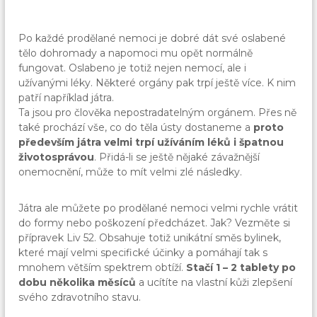
Po každé prodělané nemoci je dobré dát své oslabené
tělo dohromady a napomoci mu opět normálně
fungovat. Oslabeno je totiž nejen nemocí, ale i
užívanými léky. Některé orgány pak trpí ještě více. K nim
patří například játra.
Ta jsou pro člověka nepostradatelným orgánem. Přes ně
také prochází vše, co do těla ústy dostaneme a
proto
především játra velmi trpí užíváním léků i špatnou
životosprávou
. Přidá-li se ještě nějaké závažnější
onemocnění, může to mít velmi zlé následky.
Játra ale můžete po prodělané nemoci velmi rychle vrátit
do formy nebo poškození předcházet. Jak? Vezměte si
přípravek
Liv 52
. Obsahuje totiž unikátní směs bylinek,
které mají velmi specifické účinky a pomáhají tak s
mnohem větším spektrem obtíží.
Stačí 1 – 2 tablety po
dobu několika měsíců
a ucítíte na vlastní kůži zlepšení
svého zdravotního stavu.