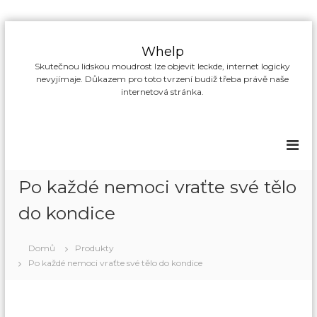
P
ř
Whelp
e
Skutečnou lidskou moudrost lze objevit leckde, internet logicky
s
nevyjímaje. Důkazem pro toto tvrzení budiž třeba právě naše
k
internetová stránka.
o
č
i
t
n
a
Po každé nemoci vraťte své tělo
o
b
do kondice
s
a
Domů
Produkty
h
Po každé nemoci vraťte své tělo do kondice