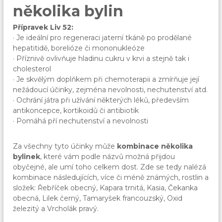
několika bylin
Přípravek Liv 52:
· Je ideální pro regeneraci jaterní tkáně po prodělané
hepatitidě, borelióze či mononukleóze
· Příznivě ovlivňuje hladinu cukru v krvi a stejně tak i
cholesterol
· Je skvělým doplňkem při chemoterapii a zmírňuje její
nežádoucí účinky, zejména nevolnosti, nechutenství atd.
· Ochrání játra při užívání některých léků, především
antikoncepce, kortikoidů či antibiotik
· Pomáhá pří nechutenství a nevolnosti
Za všechny tyto účinky může
kombinace několika
bylinek
, které vám podle názvů možná přijdou
obyčejné, ale umí toho celkem dost. Zde se tedy nalézá
kombinace následujících, více či méně známých, rostlin a
složek: Řebříček obecný, Kapara trnitá, Kasia, Čekanka
obecná, Lilek černý, Tamaryšek francouzský, Oxid
železitý a Vrcholák pravý.