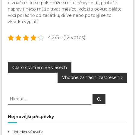
o značce. To se pak může smrtelně vymstít, protože
napravit něco může trvat měsíce, kdežto pokud děláte
věci pořádně od začátku, dříve nebo později se to
zkrátka vyplatí.
4.2/5 - (12 votes)
N
Jaro s větrem ve vlasech
Vhodné zahradní zastřešení
a
v
H
H
l
l
e
i
e
d
a
d
Nejnovější příspěvky
t
g
a
t
Interiérové dveře
: