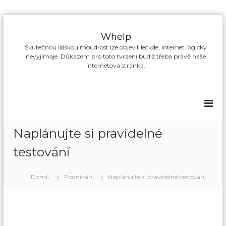
P
ř
Whelp
e
Skutečnou lidskou moudrost lze objevit leckde, internet logicky
s
nevyjímaje. Důkazem pro toto tvrzení budiž třeba právě naše
k
internetová stránka.
o
č
i
t
n
a
Naplánujte si pravidelné
o
b
testování
s
a
Domů
Podnikání
Naplánujte si pravidelné testování
h