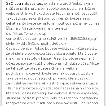
SEO optimalizace test
je jedním z prostředků, jakým
můžete přijít i na chyby hluboko pod povrchem běžné
webové stránky. Pokud byste tedy měli možnost využít
takovéto profesionální pomoci, neměli byste na nic
čekat a měli byste se na to vrhnout co možná nejrychleji.
alt=“přetahování ? na internetu“
src=“https://whelp.cz/wp-
content/uploads/img_a382142_w3118_t1593603568.jpg“
style=“width: 640px; height: 360px;“>
Čas jsou peníze. Pokud budete vyčkávat, může se stát,
že přijdete o obrovskou část zisku a obratu, který byste
jinak měli na jistotu v kapse. Přesně proto je nesmírně
důležité, abyste využili profesionálních služeb včas. Může
se tak stát, že předejdete některým velkým
pochybením, kterých byste se jinak dopustili. Existuje
také celá řada odstrašujících příkladů, které vás nutí
zamyslet se nad tím, jak vlastně vypadá stávající situace.
Hlavně internetové vyhledávače nečekají na nikoho a ty,
kteří pravidelně netestují své webové stránky a aplikace,
stihne krutý trest, protože nebudou schopni dostatečně
reagovat na velké fluktuace v návštěvnosti či povědomí