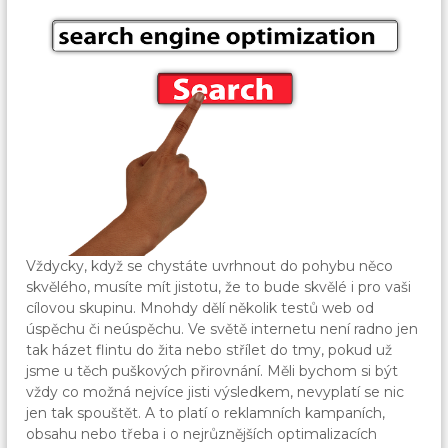
Vždycky, když se chystáte uvrhnout do pohybu něco
skvělého, musíte mít jistotu, že to bude skvělé i pro vaši
cílovou skupinu. Mnohdy dělí několik testů web od
úspěchu či neúspěchu. Ve světě internetu není radno jen
tak házet flintu do žita nebo střílet do tmy, pokud už
jsme u těch puškových přirovnání. Měli bychom si být
vždy co možná nejvíce jisti výsledkem, nevyplatí se nic
jen tak spouštět. A to platí o reklamních kampaních,
obsahu nebo třeba i o nejrůznějších optimalizacích