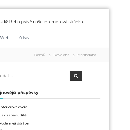
udiž třeba právě naše internetová stránka.
Web
Zdraví
Domů
Dovolená
Marineland
H
l
e
d
a
jnovější příspěvky
t
Interiérové dveře
Jak zabavit dítě
Voda a její údržba