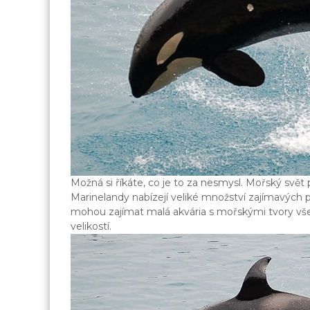
Možná si říkáte, co je to za nesmysl. Mořský svět
Marinelandy nabízejí veliké množství zajímavých 
mohou zajímat malá akvária s mořskými tvory vše
velikostí.