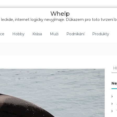
Whelp
leckde, internet logicky nevyjímaje. Důkazem pro toto tvrzení b
nce
Hobby
Krása
Muži
Podnikání
Produkty
H
l
e
d
Ne
a
t
: