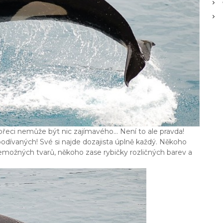
 přeci nemůže být nic zajímavého… Není to ale pravda!
podívaných! Své si najde dozajista úplně každý. Někoho
možných tvarů, někoho zase rybičky rozličných barev a