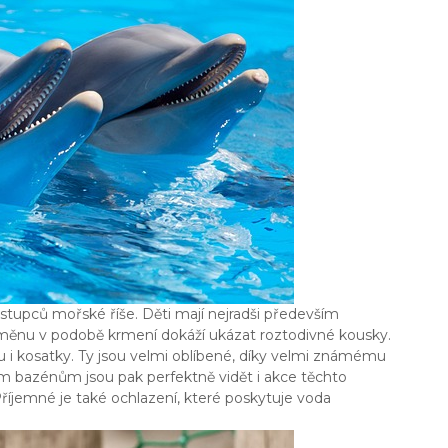
ástupců mořské říše. Děti mají nejradši především
 odměnu v podobě krmení dokáží ukázat roztodivné kousky.
ou i kosatky. Ty jsou velmi oblíbené, díky velmi známému
ým bazénům jsou pak perfektně vidět i akce těchto
Příjemné je také ochlazení, které poskytuje voda