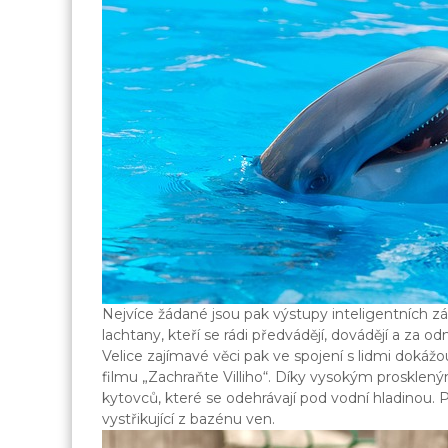
Nejvíce žádané jsou pak výstupy inteligentních z
lachtany, kteří se rádi předvádějí, dovádějí a za
Velice zajímavé věci pak ve spojení s lidmi dokáž
filmu „Zachraňte Villiho“. Díky vysokým prosklen
kytovců, které se odehrávají pod vodní hladinou. 
vystřikující z bazénu ven.