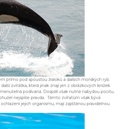
 přímo pod spoustou žraloků a dalších mořských ryb.
alší zvířátka, která jinak znají jen z obrázkových knížek.
enutelná podívaná. Dospělí však nutně nabydou pocitu,
je bohužel nejspíše pravda. Těmto zvířatům však bývá
 ochlazení jejich organismu, mají zajištěnou pravidelnou