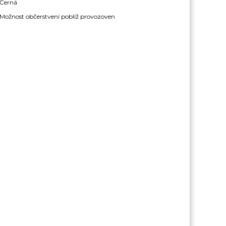
Černá
Možnost občerstvení poblíž provozoven