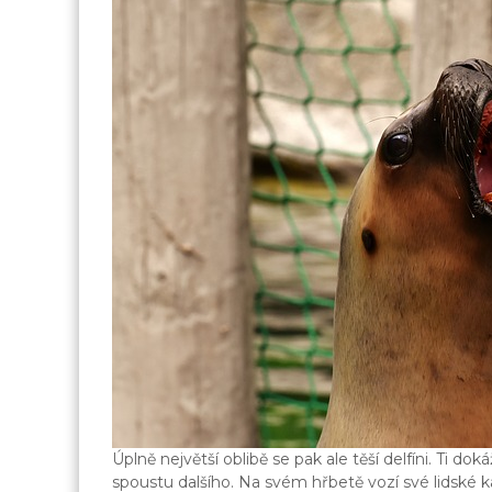
Úplně největší oblibě se pak ale těší delfíni. Ti d
spoustu dalšího. Na svém hřbetě vozí své lidské k