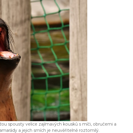
okážou spousty velice zajímavých kousků s míči, obručemi a
amarády a jejich smích je neuvěřitelně roztomilý.