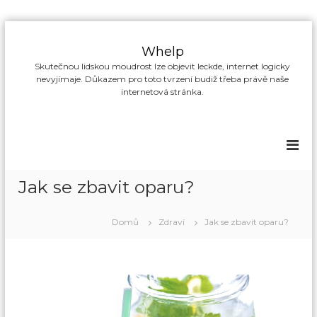
P
ř
Whelp
e
Skutečnou lidskou moudrost lze objevit leckde, internet logicky
s
nevyjímaje. Důkazem pro toto tvrzení budiž třeba právě naše
k
internetová stránka.
o
č
i
t
n
a
Jak se zbavit oparu?
o
b
s
Domů
Zdraví
Jak se zbavit oparu?
a
h