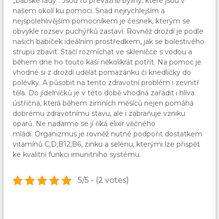
„babské rady“. Jsou to převážně byliny, které jsou v
našem okolí ku pomoci. Snad nejrychlejším a
nejspolehlivějším pomocníkem je česnek, kterým se
obvykle rozsev puchýřků zastaví. Rovněž droždí je podle
našich babiček ideálním prostředkem, jak se bolestivého
strupu zbavit. Stačí rozmíchat ve skleničce s vodou a
během dne ho touto kaší několikrát potřít. Na pomoc je
vhodné si z droždí udělat pomazánku či knedlíčky do
polévky. A působit na tento zdravotní problém i zevnitř
těla. Do jídelníčků je v této době vhodná zařadit i hlíva
ústřičná, která během zimních měsíců nejen pomáhá
dobrému zdravotnímu stavu, ale i zabraňuje vzniku
oparů. Ne nadarmo se jí říká elixír věčného
mládí. Organizmus je rovněž nutné podpořit dostatkem
vitamínů C,D,B12,B6, zinku a selenu, kterými lze přispět
ke kvalitní funkci imunitního systému.
5/5 - (2 votes)