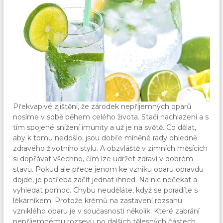
Překvapivé zjištění, že zárodek nepříjemných oparů
nosíme v sobě během celého života. Stačí nachlazení a s
tím spojené snížení imunity a už je na světě. Co dělat,
aby k tomu nedošlo, jsou dobře míněné rady ohledně
zdravého životního stylu. A obzvláště v zimních měsících
si dopřávat všechno, čím lze udržet zdraví v dobrém
stavu. Pokud ale přece jenom ke vzniku oparu opravdu
dojde, je potřeba začít jednat ihned. Na nic nečekat a
vyhledat pomoc. Chybu neuděláte, když se poradíte s
lékárníkem. Protože krémů na zastavení rozsahu
vzniklého oparu je v současnosti několik. Které zabrání
nepříjemnému rozsevu po dalších tělesných částech.