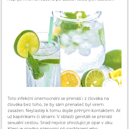
Toto infekční onemocnění se přenáší i z člověka na
člověka bez toho, že by sám přenašeč byl virem
zasažen. Nejčastěji k tomu dojde přímým kontaktem. Ať
už kapénkami či slinami. V oblasti genitálií se přenáší
sexuální cestou. Snad nejvíce ohrožující je opar v oku.
Který je snadno přenosný při nachlazení jeho