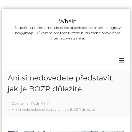
P
ř
Whelp
e
Skutečnou lidskou moudrost lze objevit leckde, internet logicky
s
nevyjímaje. Důkazem pro toto tvrzení budiž třeba právě naše
k
internetová stránka.
o
č
i
t
n
a
Ani si nedovedete představit,
o
b
jak je BOZP důležité
s
a
Domů
Podnikání
h
Ani si nedovedete představit, jak je BOZP důležité