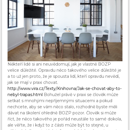
Někteří lidé si ani neuvědomují, jak je vlastně BOZP
velice důležité. Opravdu něco takového velice důležité je
a to už jen proto, že je spousta lidí, kteří opravdu nevědí,
jak se mají v praxi chovat.
http://www.vira.cz/Texty/Knihovna/Jak-se-chovat-aby-to-
nebyl-trapas.html
Bohužel právě v praxi se člověk může
setkat s mnohými nepříjemnými situacemi a pokud
nechcete, aby se vám něco stalo, rozhodně byste měli
dávat na školení ohledně BOZP pozor.
Člověk si může
říct, že něco takového je pořád neustále to samé dokola,
ale věřte, že i když to z části může být to stejné, u