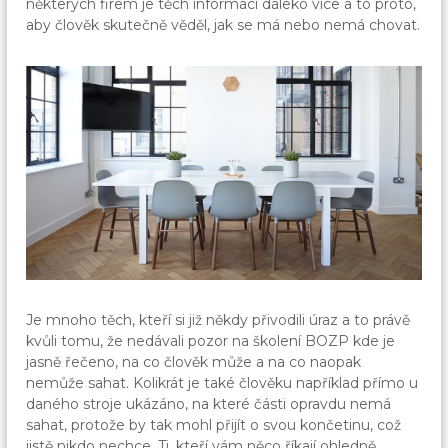
některých firem je těch informací daleko více a to proto,
aby člověk skutečně věděl, jak se má nebo nemá chovat.
Je mnoho těch, kteří si již někdy přivodili úraz a to právě
kvůli tomu, že nedávali pozor na školení BOZP kde je
jasně řečeno, na co člověk může a na co naopak
nemůže sahat. Kolikrát je také člověku například přímo u
daného stroje ukázáno, na které části opravdu nemá
sahat, protože by tak mohl přijít o svou končetinu, což
jistě nikdo nechce. Ti, kteří vám něco říkají ohledně