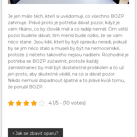
Je jen málo těch, kteří si uvědomují, co všechno BOZP
zahrnuje. Právě proto je potřeba dávat pozor, když je
vám říkáno, co by člověk měl a co raději neměl.
Čím větší
pozor budete dávat, tím menší bude riziko, že se vám
něco stane. Jsou lidé, kteří by byli opravdu neradi, pokud
by se jim něco stalo a museli by být na nemocenské,
protože z něčeho takového nejsou nadšeni.
Rozhodně je
potřeba se BOZP zúčastnit, protože každý
zaměstnanec by měl být dostatečně proškolen a to už
jen proto, aby skutečně věděl, na co si dávat pozor.
Nikdo nemusí dopadnout špatně a to právě kvůli tomu,
že porušil BOZP.
4.1/5 - (10 votes)
N
Jak se zbavit oparu?