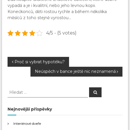
vypadá a je i kvalitní, nebo jeho levnou kopii.
Koneckonců, děti rostou rychle a během několika
měsíců z toho stejně vyrostou…
4/5 - (5 votes)
N
Proč si vybrat hypotéku?
Neúspěch v bance ještě nic neznamená
a
v
H
H
l
l
e
i
e
d
a
d
Nejnovější příspěvky
t
g
a
t
Interiérové dveře
a
: