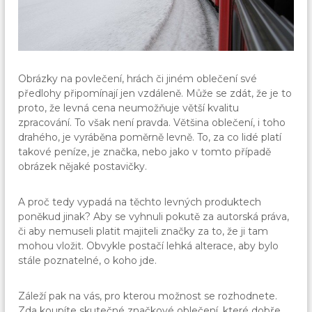
Obrázky na povlečení, hrách či jiném oblečení své
předlohy připomínají jen vzdáleně. Může se zdát, že je to
proto, že levná cena neumožňuje větší kvalitu
zpracování. To však není pravda. Většina oblečení, i toho
drahého, je vyráběna poměrně levně. To, za co lidé platí
takové peníze, je značka, nebo jako v tomto případě
obrázek nějaké postavičky.
A proč tedy vypadá na těchto levných produktech
poněkud jinak? Aby se vyhnuli pokutě za autorská práva,
či aby nemuseli platit majiteli značky za to, že ji tam
mohou vložit. Obvykle postačí lehká alterace, aby bylo
stále poznatelné, o koho jde.
Záleží pak na vás, pro kterou možnost se rozhodnete.
Zda koupíte skutečné značkové oblečení, které dobře