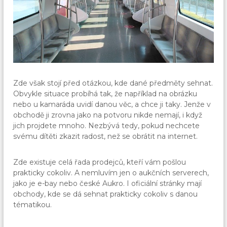
Zde však stojí před otázkou, kde dané předměty sehnat.
Obvykle situace probíhá tak, že například na obrázku
nebo u kamaráda uvidí danou věc, a chce ji taky. Jenže v
obchodě ji zrovna jako na potvoru nikde nemají, i když
jich projdete mnoho. Nezbývá tedy, pokud nechcete
svému dítěti zkazit radost, než se obrátit na internet.
Zde existuje celá řada prodejců, kteří vám pošlou
prakticky cokoliv. A nemluvím jen o aukčních serverech,
jako je e-bay nebo české Aukro. I oficiální stránky mají
obchody, kde se dá sehnat prakticky cokoliv s danou
tématikou.