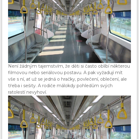
Není žádným tajemstvím, že děti si často oblíbí některou
filmovou nebo seriálovou postavu. A pak vyžadují mít
vše s ní, ať už se jedná o hračky, povlečení, oblečení, ale
třeba i sešity. A rodiče málokdy pohledům svých
ratolestí nevyhoví.