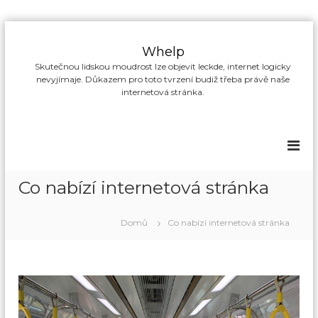
P
ř
Whelp
e
Skutečnou lidskou moudrost lze objevit leckde, internet logicky
s
nevyjímaje. Důkazem pro toto tvrzení budiž třeba právě naše
k
internetová stránka.
o
č
i
t
n
a
Co nabízí internetová stránka
o
b
s
Domů
Co nabízí internetová stránka
a
h