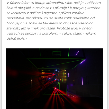
V účastnících tu koluje adrenalinu více, než je v běžném
životě obvyklé, a navíc se tu přimějí i k pohybu, kterého
se leckomu z našinců nejednou přímo zoufale
nedostává, proniknou tu do světa tolik odlišného od
toho jejich a zbaví se tak alespoň dočasně všedních
starostí, jež je jinak provázejí. Protože jsou v oněch
vestách se senzory a pistolemi v rukou rázem někým
úplně jiným.