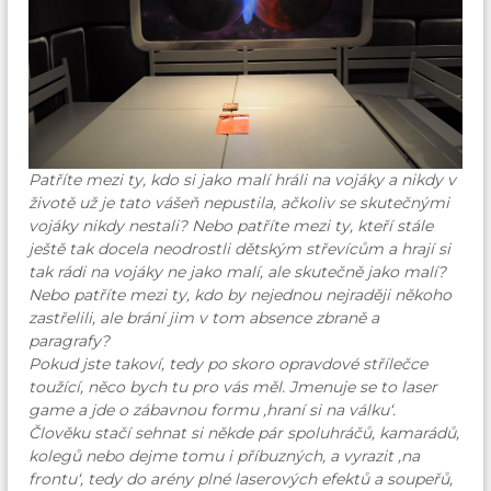
Patříte mezi ty, kdo si jako malí hráli na vojáky a nikdy v
životě už je tato vášeň nepustila, ačkoliv se skutečnými
vojáky nikdy nestali? Nebo patříte mezi ty, kteří stále
ještě tak docela neodrostli dětským střevícům a hrají si
tak rádi na vojáky ne jako malí, ale skutečně jako malí?
Nebo patříte mezi ty, kdo by nejednou nejraději někoho
zastřelili, ale brání jim v tom absence zbraně a
paragrafy?
Pokud jste takoví, tedy po skoro opravdové střílečce
toužící, něco bych tu pro vás měl. Jmenuje se to
laser
game
a jde o zábavnou formu ‚hraní si na válku‘.
Člověku stačí sehnat si někde pár spoluhráčů, kamarádů,
kolegů nebo dejme tomu i příbuzných, a vyrazit ‚na
frontu‘, tedy do arény plné laserových efektů a soupeřů,