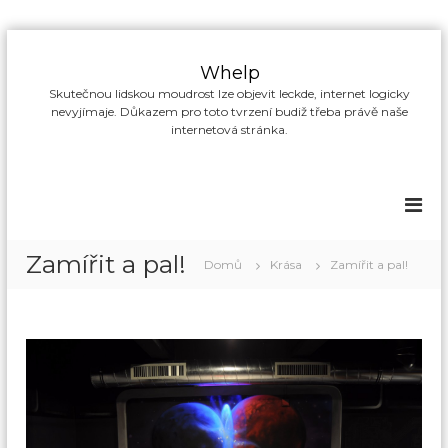
P
ř
Whelp
e
Skutečnou lidskou moudrost lze objevit leckde, internet logicky
s
nevyjímaje. Důkazem pro toto tvrzení budiž třeba právě naše
k
internetová stránka.
o
č
i
t
n
a
Zamířit a pal!
Domů
Krása
Zamířit a pal!
o
b
s
a
h