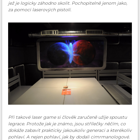
jež je logicky záhodno skolit. Pochopitelně jenom jako,
za pomoci laserových pistolí.
Při takové laser game si člověk zaručeně užije spoustu
legrace. Protože jak je známo, jsou střílečky něčím, co
dokáže zabavit prakticky jakoukoliv generaci a kterékoliv
pohlaví. A nejen pohlaví, jak by dodali cimrmanologové.