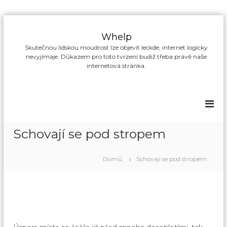
P
ř
Whelp
e
Skutečnou lidskou moudrost lze objevit leckde, internet logicky
s
nevyjímaje. Důkazem pro toto tvrzení budiž třeba právě naše
k
internetová stránka.
o
č
i
t
n
a
Schovají se pod stropem
o
b
s
Domů
Schovají se pod stropem
a
h