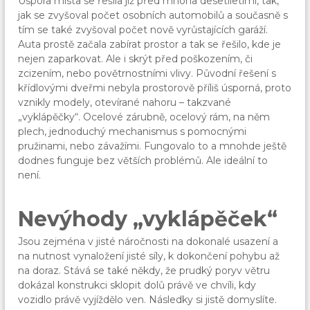
Úspora místa se řešila již před mnoha desetiletími, tak,
jak se zvyšoval počet osobních automobilů a současně s
tím se také zvyšoval počet nově vyrůstajících garáží.
Auta prostě začala zabírat prostor a tak se řešilo, kde je
nejen zaparkovat. Ale i skrýt před poškozením, či
zcizením, nebo povětrnostními vlivy. Původní řešení s
křídlovými dveřmi nebyla prostorově příliš úsporná, proto
vznikly modely, otevírané nahoru – takzvané
„vyklápěčky“. Ocelové zárubně, ocelový rám, na něm
plech, jednoduchý mechanismus s pomocnými
pružinami, nebo závažími. Fungovalo to a mnohde ještě
dodnes funguje bez větších problémů. Ale ideální to
není.
Nevýhody „vyklápěček“
Jsou zejména v jisté náročnosti na dokonalé usazení a
na nutnost vynaložení jisté síly, k dokončení pohybu až
na doraz. Stává se také někdy, že prudký poryv větru
dokázal konstrukci sklopit dolů právě ve chvíli, kdy
vozidlo právě vyjíždělo ven. Následky si jistě domyslíte.