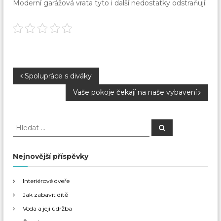
Moderní
garážová vrata
tyto i další nedostatky odstraňují.
N
Spolupráce s diváky
Vaše pokoje čekají na naše vybavení
a
v
H
H
l
l
e
i
e
d
a
d
Nejnovější příspěvky
t
g
a
t
Interiérové dveře
a
:
Jak zabavit dítě
c
Voda a její údržba