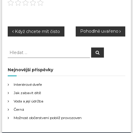
N
Pohodlně uvařeno
Když chcete mít čisto
a
H
H
l
l
v
e
e
d
a
d
Nejnovější příspěvky
i
t
a
t
g
Interiérové dveře
:
Jak zabavit dítě
a
Voda a její údržba
Černá
c
Možnost občerstvení poblíž provozoven
e