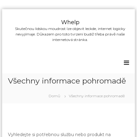
P
ř
Whelp
e
Skutečnou lidskou moudrost lze objevit leckde, internet logicky
s
nevyjímaje. Důkazem pro toto tvrzení budiž třeba právě naše
k
internetová stránka.
o
č
i
t
n
a
Všechny informace pohromadě
o
b
s
Domů
Všechny informace pohromadě
a
h
Vyhledejte si potřebnou službu nebo produkt na