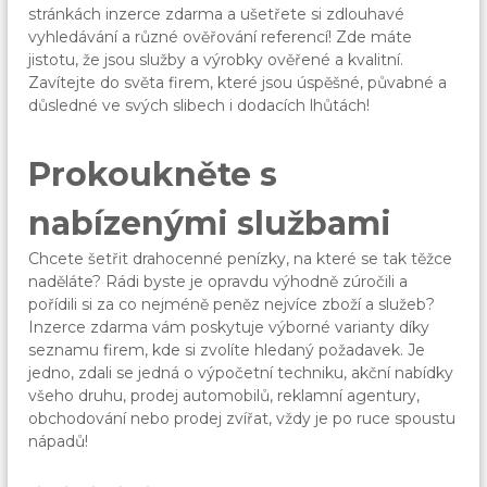
stránkách
inzerce zdarma
a ušetřete si zdlouhavé
vyhledávání a různé ověřování referencí! Zde máte
jistotu, že jsou služby a výrobky ověřené a kvalitní.
Zavítejte do světa firem, které jsou úspěšné, půvabné a
důsledné ve svých slibech i dodacích lhůtách!
Prokoukněte s
nabízenými službami
Chcete šetřit drahocenné penízky, na které se tak těžce
naděláte? Rádi byste je opravdu výhodně zúročili a
pořídili si za co nejméně peněz nejvíce zboží a služeb?
Inzerce zdarma vám poskytuje výborné varianty díky
seznamu firem, kde si zvolíte hledaný požadavek. Je
jedno, zdali se jedná o výpočetní techniku, akční nabídky
všeho druhu, prodej automobilů, reklamní agentury,
obchodování nebo prodej zvířat, vždy je po ruce spoustu
nápadů!