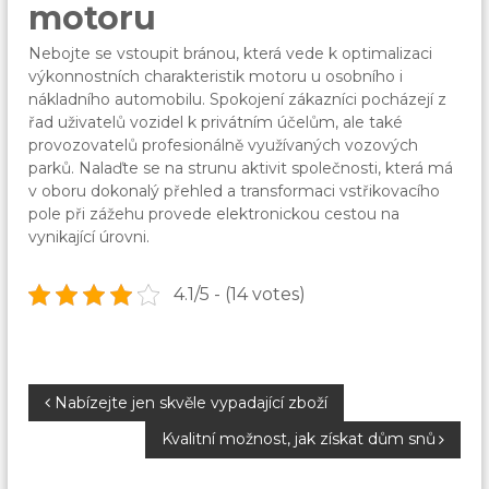
motoru
Nebojte se vstoupit bránou, která vede k optimalizaci
výkonnostních charakteristik motoru u osobního i
nákladního automobilu. Spokojení zákazníci pocházejí z
řad uživatelů vozidel k privátním účelům, ale také
provozovatelů profesionálně využívaných vozových
parků. Nalaďte se na strunu aktivit společnosti, která má
v oboru dokonalý přehled a transformaci vstřikovacího
pole při zážehu provede elektronickou cestou na
vynikající úrovni.
4.1/5 - (14 votes)
N
Nabízejte jen skvěle vypadající zboží
Kvalitní možnost, jak získat dům snů
a