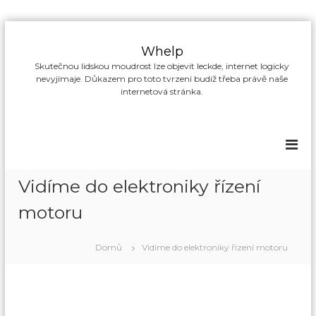
P
ř
Whelp
e
Skutečnou lidskou moudrost lze objevit leckde, internet logicky
s
nevyjímaje. Důkazem pro toto tvrzení budiž třeba právě naše
k
internetová stránka.
o
č
i
t
n
a
Vidíme do elektroniky řízení
o
b
motoru
s
a
Domů
Vidíme do elektroniky řízení motoru
h