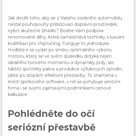
Jak docílit toho, aby se z Vašeho osobního automobilu
nestal pouhopouhý přibližovací dopravní prostředek,
nýbrž skutečné žihadlo? Bodne Vám podpora
renomované dílny, která zaměstnává techniky s luxusní
kvalifikací pro
chiptuning
. Funguje to jednoduše.
Hodláte-li se vydat po směru optimálního výkonu
motoru, který se ve svém důsledku dotýká nejen
ideálního točivého momentu a dynamiky jízdy, ale
taktéž spotřeby paliva a produkce výfukových zplodin,
jděte po stopách efektivní přestavby. To znamená v
liniích špičkového software, v níž se pohybuje seriózní
firma i se svými zajímavými podmínkami cenové
kalkulace.
Pohlédněte do očí
seriózní přestavbě