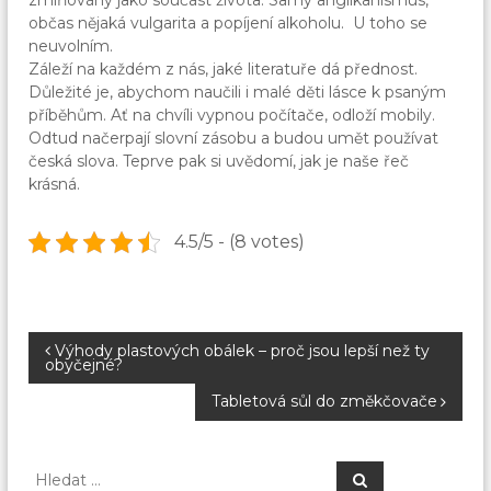
zmiňovány jako součást života. Samý anglikanismus,
občas nějaká vulgarita a popíjení alkoholu. U toho se
neuvolním.
Záleží na každém z nás, jaké literatuře dá přednost.
Důležité je, abychom naučili i malé děti lásce k psaným
příběhům. Ať na chvíli vypnou počítače, odloží mobily.
Odtud načerpají slovní zásobu a budou umět používat
česká slova. Teprve pak si uvědomí, jak je naše řeč
krásná.
4.5/5 - (8 votes)
N
Výhody plastových obálek – proč jsou lepší než ty
obyčejné?
a
Tabletová sůl do změkčovače
v
H
H