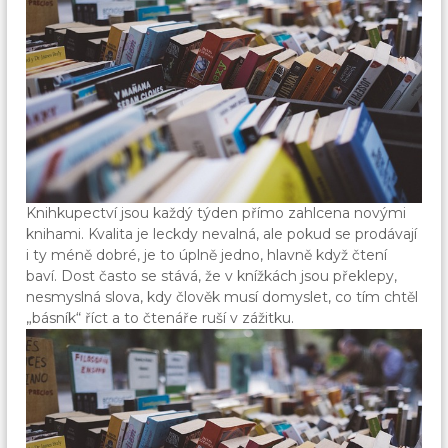
Knihkupectví jsou každý týden přímo zahlcena novými
knihami. Kvalita je leckdy nevalná, ale pokud se prodávají
i ty méně dobré, je to úplně jedno, hlavně když čtení
baví. Dost často se stává, že v knížkách jsou překlepy,
nesmyslná slova, kdy člověk musí domyslet, co tím chtěl
„básník“ říct a to čtenáře ruší v zážitku.