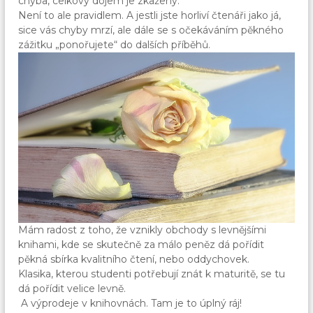
chyba, celkový dojem je zkažený.
Není to ale pravidlem. A jestli jste horliví čtenáři jako já,
sice vás chyby mrzí, ale dále se s očekáváním pěkného
zážitku „ponořujete“ do dalších příběhů.
Mám radost z toho, že vznikly obchody s levnějšími
knihami, kde se skutečně za málo peněz dá pořídit
pěkná sbírka kvalitního čtení, nebo oddychovek.
Klasika, kterou studenti potřebují znát k maturitě, se tu
dá pořídit velice levně.
A výprodeje v knihovnách. Tam je to úplný ráj!