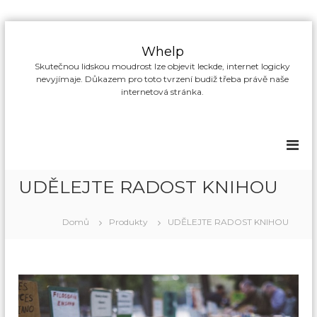
P
ř
Whelp
e
Skutečnou lidskou moudrost lze objevit leckde, internet logicky
s
nevyjímaje. Důkazem pro toto tvrzení budiž třeba právě naše
k
internetová stránka.
o
č
i
t
n
a
UDĚLEJTE RADOST KNIHOU
o
b
s
Domů
Produkty
UDĚLEJTE RADOST KNIHOU
a
h