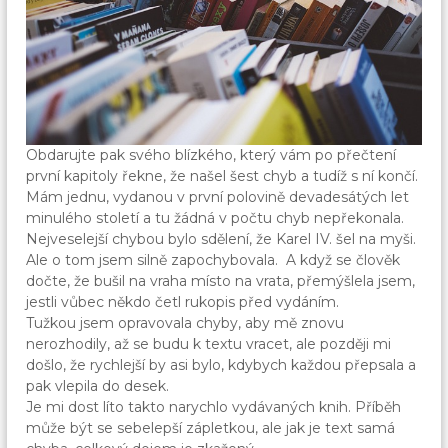
Obdarujte pak svého blízkého, který vám po přečtení
první kapitoly řekne, že našel šest chyb a tudíž s ní končí.
Mám jednu, vydanou v první polovině devadesátých let
minulého století a tu žádná v počtu chyb nepřekonala.
Nejveselejší chybou bylo sdělení, že Karel IV. šel na myši.
Ale o tom jsem silně zapochybovala. A když se člověk
dočte, že bušil na vraha místo na vrata, přemýšlela jsem,
jestli vůbec někdo četl rukopis před vydáním.
Tužkou jsem opravovala chyby, aby mě znovu
nerozhodily, až se budu k textu vracet, ale později mi
došlo, že rychlejší by asi bylo, kdybych každou přepsala a
pak vlepila do desek.
Je mi dost líto takto narychlo vydávaných knih. Příběh
může být se sebelepší zápletkou, ale jak je text samá