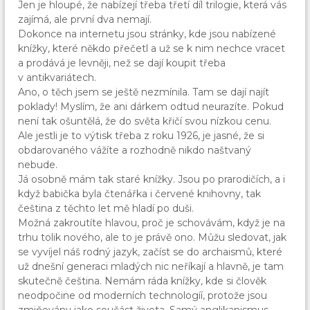
Jen je hloupé, že nabízejí třeba třetí díl trilogie, která vás
zajímá, ale první dva nemají.
Dokonce na internetu jsou stránky, kde jsou nabízené
knížky, které někdo přečetl a už se k nim nechce vracet
a prodává je levněji, než se dají koupit třeba
v antikvariátech.
Ano, o těch jsem se ještě nezmínila. Tam se dají najít
poklady! Myslím, že ani dárkem odtud neurazíte. Pokud
není tak ošuntělá, že do světa křičí svou nízkou cenu.
Ale jestli je to výtisk třeba z roku 1926, je jasné, že si
obdarovaného vážíte a rozhodně nikdo naštvaný
nebude.
Já osobně mám tak staré knížky. Jsou po prarodičích, a i
když babička byla čtenářka i červené knihovny, tak
čeština z těchto let mě hladí po duši.
Možná zakroutíte hlavou, proč je schovávám, když je na
trhu tolik nového, ale to je právě ono. Můžu sledovat, jak
se vyvíjel náš rodný jazyk, začíst se do archaismů, které
už dnešní generaci mladých nic neříkají a hlavně, je tam
skutečně čeština. Nemám ráda knížky, kde si člověk
neodpočine od moderních technologíí, protože jsou