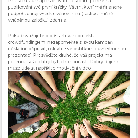
Př. Jsem začínající spisovatel a sbírám peníze na
publikování své první knížky. Všem, kteří mě finančně
podpoří, daruji výtisk s věnováním (ilustrací, ručně
vyráběnou záložku) zdarma.
Pokud uvažujete o odstartování projektu
crowdfundingem, nezapomeňte si svou kampaň
důkladně připravit, oslovte své publikum důvěryhodnou
prezentací. Přesvědčte druhé, že váš projekt má
potenciál a že chtějí být jeho součástí. Dobrý dojem
může udělat například motivační video.