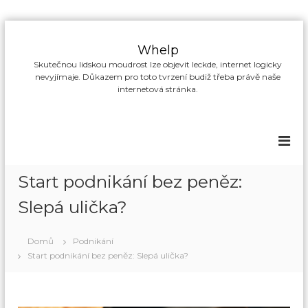
P
ř
Whelp
e
Skutečnou lidskou moudrost lze objevit leckde, internet logicky
s
nevyjímaje. Důkazem pro toto tvrzení budiž třeba právě naše
k
internetová stránka.
o
č
i
t
n
a
Start podnikání bez peněz:
o
b
Slepá ulička?
s
a
Domů
Podnikání
h
Start podnikání bez peněz: Slepá ulička?