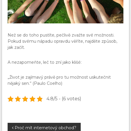
Než se do toho pustíte, pečlivě zvažte své možnosti.
Pokud svému nápadu opravdu věříte, najděte způsob,
jak začít.
A nezapomeňte, leč to zní jako klišé:
„Život je zajímavý právě pro tu možnost uskutečnit
nějaký sen.“ (Paulo Coelho)
4.8/5 - (6 votes)
N
Proč mít internetový obchod?