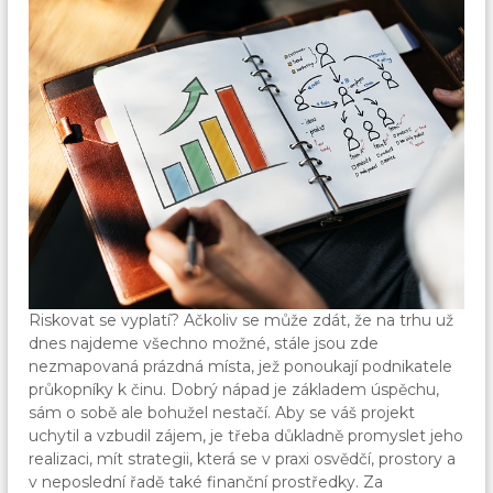
Riskovat se vyplatí? Ačkoliv se může zdát, že na trhu už
dnes najdeme všechno možné, stále jsou zde
nezmapovaná prázdná místa, jež ponoukají podnikatele
průkopníky k činu. Dobrý nápad je základem úspěchu,
sám o sobě ale bohužel nestačí. Aby se váš projekt
uchytil a vzbudil zájem, je třeba důkladně promyslet jeho
realizaci, mít strategii, která se v praxi osvědčí, prostory a
v neposlední řadě také finanční prostředky. Za