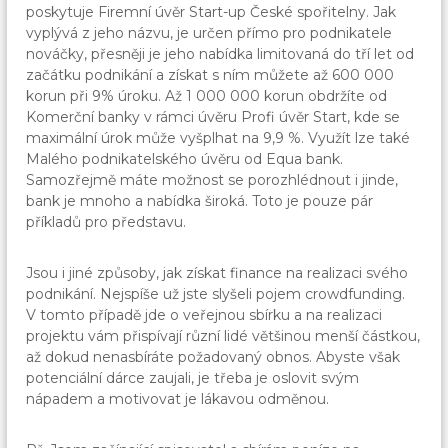
poskytuje Firemní úvěr Start-up České spořitelny. Jak
vyplývá z jeho názvu, je určen přímo pro podnikatele
nováčky, přesněji je jeho nabídka limitovaná do tří let od
začátku podnikání a získat s ním můžete až 600 000
korun při 9% úroku. Až 1 000 000 korun obdržíte od
Komerční banky v rámci úvěru Profi úvěr Start, kde se
maximální úrok může vyšplhat na 9,9 %. Využít lze také
Malého podnikatelského úvěru od Equa bank.
Samozřejmě máte možnost se porozhlédnout i jinde,
bank je mnoho a nabídka široká. Toto je pouze pár
příkladů pro představu.
Jsou i jiné způsoby, jak získat finance na realizaci svého
podnikání. Nejspíše už jste slyšeli pojem crowdfunding.
V tomto případě jde o veřejnou sbírku a na realizaci
projektu vám přispívají různí lidé většinou menší částkou,
až dokud nenasbíráte požadovaný obnos. Abyste však
potenciální dárce zaujali, je třeba je oslovit svým
nápadem a motivovat je lákavou odměnou.