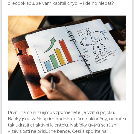
předpokladu, že vám kapitál chybí – kde ho hledat?
První, na co si zřejmě vzpomenete, je vzít si půjčku.
Banky jsou začínajícím podnikatelům nakloněny, neboť si
tak udržují atraktivní klientelu. Nabídky úvěrů se různí
v závislosti na příslušné bance. Česká spořitelna