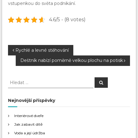
vstupenkou do světa podnikání.
4.6/5 - (8 votes)
N
Rychlé a levné stěhování
Deštník nabízí poměrně velkou plochu na potisk
a
v
H
H
l
l
e
i
e
d
a
d
Nejnovější příspěvky
t
g
a
t
Interiérové dveře
a
:
Jak zabavit dítě
c
Voda a její údržba