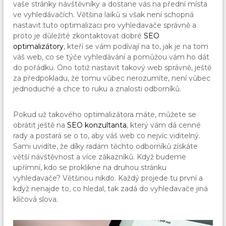
vaše stránky návštěvníky a dostane vás na přední místa
ve vyhledávačích. Většina laiků si však není schopná
nastavit tuto optimalizaci pro vyhledavače správně a
proto je důležité zkontaktovat dobré
SEO
optimalizátory
, kteří se vám podívají na to, jak je na tom
váš web, co se týče vyhledávání a pomůžou vám ho dát
do pořádku. Ono totiž nastavit takový web správně, ještě
za předpokladu, že tomu vůbec nerozumíte, není vůbec
jednoduché a chce to ruku a znalosti odborníků.
Pokud už takového optimalizátora máte, můžete se
obrátit ještě na
SEO konzultanta
, který vám dá cenné
rady a postará se o to, aby váš web co nejvíc viditelný.
Sami uvidíte, že díky radám těchto odborníků získáte
větší návštěvnost a více zákazníků. Když budeme
upřímní, kdo se proklikne na druhou stránku
vyhledavače? Většinou nikdo. Každý projede tu první a
když nenajde to, co hledal, tak zadá do vyhledavače jiná
klíčová slova.