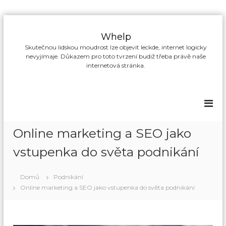
P
ř
Whelp
e
Skutečnou lidskou moudrost lze objevit leckde, internet logicky
s
nevyjímaje. Důkazem pro toto tvrzení budiž třeba právě naše
k
internetová stránka.
o
č
i
t
n
a
Online marketing a SEO jako
o
b
vstupenka do světa podnikání
s
a
Domů
Podnikání
h
Online marketing a SEO jako vstupenka do světa podnikání