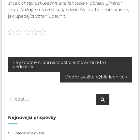
si tak chtějí uskutečnit své fantazie v oblasti „jiného“
sexu. Každý na to má svůj názor.
Ale asi to není správné,
jak upadající vztah upevnit.
N
Vyzdobte si domácnost plechovými retro
cedulemi
a
Dobře zvažte výběr lednice
v
H
H
l
i
l
e
e
d
a
d
g
Nejnovější příspěvky
t
a
t
a
Interiérové dveře
: