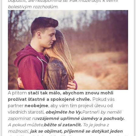
odpustit, ale nezapomíná se. Pak může dojít k velmi
bolestivým rozchodům.
A přitom
stačí tak málo, abychom znovu mohli
prožívat šťastné a spokojené chvíle.
Pokud vás
partner
neobejme
, aby vám tím projevil úlevu od
všedních starostí,
obejměte ho Vy.
Partneři by neměli
zapomínat na
vzájemné upřímné úsměvy a pochvaly.
A pokud můžete,
běžte si zatančit.
To je jedna z
možností,
jak se objímat, příjemně se dotýkat jeden