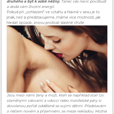
druhého a být k sobě něžný.
Tanec vás navíc povzbudí
a dodá vám životní energii.
Pokud při „ochlazení“ ve vztahu a hlavně v sexu je to
jinak, než si představujeme, máme více možností, jak
hledat způsob, znovu prožívat slastné chvíle
.
Jsou mezi námi ženy a muži, kteří se například stali tzv.
slaměnými vdovami a vdovci nebo manželské páry si
dovolenou pořídí odděleně se svými dětmi. Představám
o něčem novém a příjemném, se meze nekladou. Možná