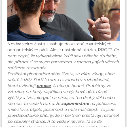
Nevěra velmi často zasahuje do vztahů manželských i
nemanželských párů. Ale je nastolená otázka, PROČ?
Co
nám chybí, že vyhledáváme kvůli sexu někoho druhého,
ale přitom si se svým partnerem v mnoha jiných věcech
můžeme rozumnět.
Prožívání plnohodnotného života, se vším všudy, chce
určitě každý. Patří k tomu i svoboda v rozhodování,
které ovlivňují
emoce
. A těch je hodně. Problémy ve
vztazích, neshody například ve výchově dětí, různé
výčitky a tzv. „alergie“ na něco, co ten druhý dělá nebo
nemoc. To vede k tomu, že
zapomínáme
na pohlazení,
milé slovo, objetí, pozornost a milé maličkosti. To jsou
pravděpodobně příčiny, že si partneři přestávají rozumět
po sexuální stránce. A to vede k nevěře. Ta se dá