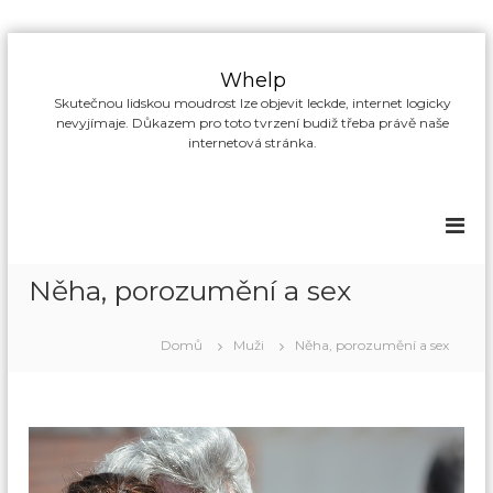
P
ř
Whelp
e
Skutečnou lidskou moudrost lze objevit leckde, internet logicky
s
nevyjímaje. Důkazem pro toto tvrzení budiž třeba právě naše
k
internetová stránka.
o
č
i
t
n
a
Něha, porozumění a sex
o
b
s
Domů
Muži
Něha, porozumění a sex
a
h