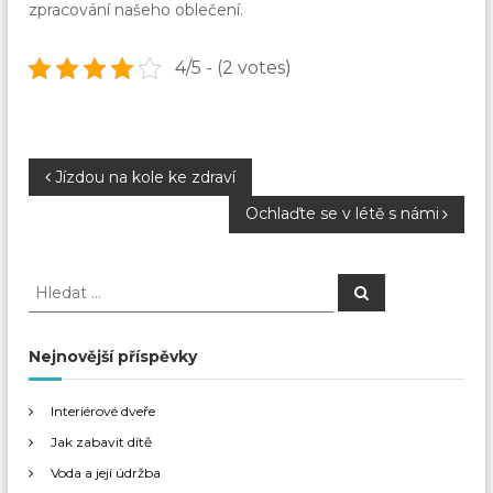
zpracování našeho oblečení.
4/5 - (2 votes)
N
Jízdou na kole ke zdraví
Ochlaďte se v létě s námi
a
v
H
H
l
l
e
i
e
d
a
d
Nejnovější příspěvky
t
g
a
t
Interiérové dveře
a
:
Jak zabavit dítě
c
Voda a její údržba