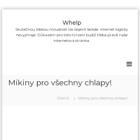
P
ř
Whelp
e
Skutečnou lidskou moudrost lze objevit leckde, internet logicky
s
nevyjímaje. Důkazem pro toto tvrzení budiž třeba právě naše
k
internetová stránka.
o
č
i
t
n
a
Mikiny pro všechny chlapy!
o
b
s
Domů
Mikiny pro všechny chlapy!
a
h