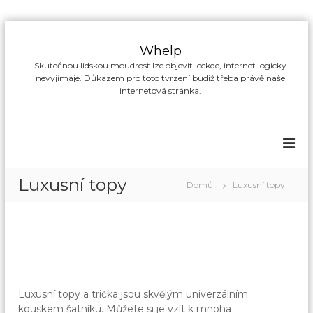
P
ř
Whelp
e
Skutečnou lidskou moudrost lze objevit leckde, internet logicky
s
nevyjímaje. Důkazem pro toto tvrzení budiž třeba právě naše
k
internetová stránka.
o
č
i
t
n
a
Luxusní topy
Domů
Luxusní topy
o
b
s
a
h
Luxusní topy a trička jsou skvělým univerzálním
kouskem šatníku. Můžete si je vzít k mnoha