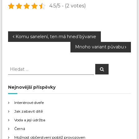
4.5/5 - (2 votes)
N
Komu sanelení, ten má hneď bývanie
Mnoho variant půvabu
a
v
H
H
l
l
e
i
e
d
a
d
Nejnovější příspěvky
t
g
a
t
Interiérové dveře
a
:
Jak zabavit dítě
c
Voda a její údržba
Černá
e
Možnost občerstvení poblíž provozoven