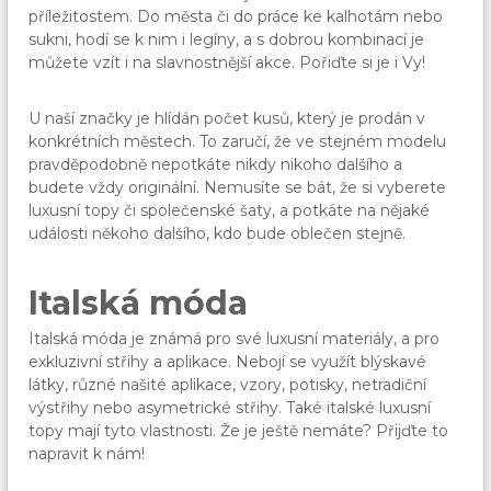
příležitostem. Do města či do práce ke kalhotám nebo
sukni, hodí se k nim i legíny, a s dobrou kombinací je
můžete vzít i na slavnostnější akce. Pořiďte si je i Vy!
U naší značky je hlídán počet kusů, který je prodán v
konkrétních městech. To zaručí, že ve stejném modelu
pravděpodobně nepotkáte nikdy nikoho dalšího a
budete vždy originální. Nemusíte se bát, že si vyberete
luxusní topy či společenské šaty, a potkáte na nějaké
události někoho dalšího, kdo bude oblečen stejně.
Italská móda
Italská móda je známá pro své luxusní materiály, a pro
exkluzivní střihy a aplikace. Nebojí se využít blýskavé
látky, různé našité aplikace, vzory, potisky, netradiční
výstřihy nebo asymetrické střihy. Také italské
luxusní
topy
mají tyto vlastnosti. Že je ještě nemáte? Přijďte to
napravit k nám!