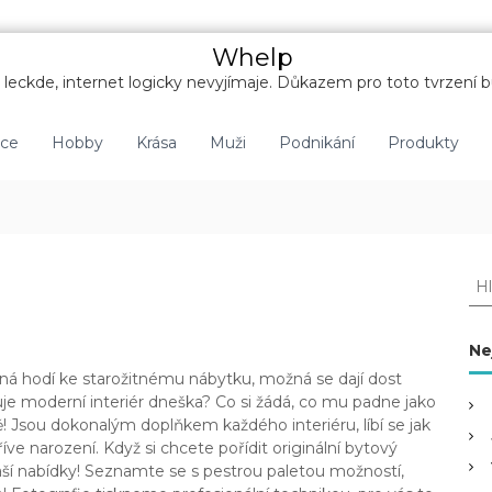
Whelp
leckde, internet logicky nevyjímaje. Důkazem pro toto tvrzení b
nce
Hobby
Krása
Muži
Podnikání
Produkty
H
l
e
d
Ne
a
ožná hodí ke starožitnému nábytku, možná se dají dost
t
buje moderní interiér dneška? Co si žádá, co mu padne jako
:
ě
! Jsou dokonalým doplňkem každého interiéru, líbí se jak
íve narození. Když si chcete pořídit originální bytový
 naší nabídky! Seznamte se s pestrou paletou možností,