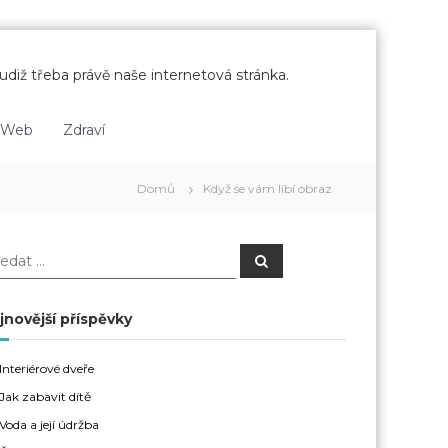
udiž třeba právě naše internetová stránka.
Web
Zdraví
Domů
Když se vám líbí obraz
H
l
e
d
a
jnovější příspěvky
t
Interiérové dveře
Jak zabavit dítě
Voda a její údržba