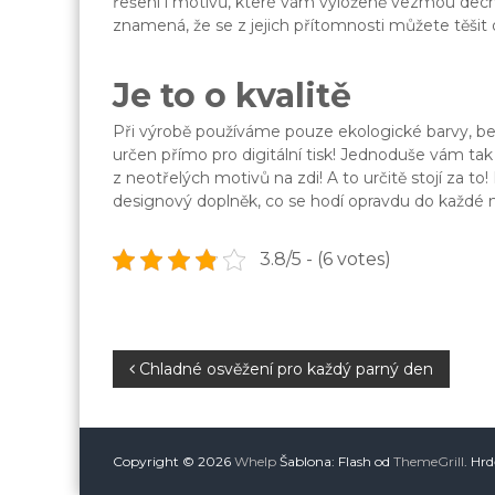
řešení i motivů, které vám vyloženě vezmou dech!
znamená, že se z jejich přítomnosti můžete těšit 
Je to o kvalitě
Při výrobě používáme pouze ekologické barvy, bez 
určen přímo pro digitální tisk! Jednoduše vám tak
z neotřelých motivů na zdi! A to určitě stojí za 
designový doplněk, co se hodí opravdu do každé m
3.8/5 - (6 votes)
N
Chladné osvěžení pro každý parný den
a
v
Copyright © 2026
Whelp
Šablona: Flash od
ThemeGrill
. Hr