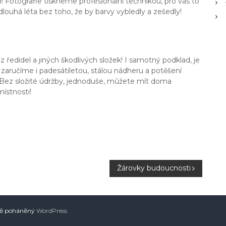
 Fotografie tiskneme profesionální technikou, pro vás to
dlouhá léta bez toho, že by barvy vybledly a zešedly!
ředidel a jiných škodlivých složek! I samotný podklad, je
 zaručíme i padesátiletou, stálou nádheru a potěšení
to! Bez složité údržby, jednoduše, můžete mít doma
ístnosti!
Žárovky budoucnosti
dě poháněný
WordPress