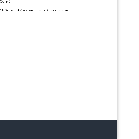
Černá
Možnost občerstvení poblíž provozoven