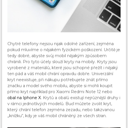
Chytré telefony nejsou nijak odolné zařízení, zejména
pokud mluvíme o nějakém fyzickém poškození. Určitě je
tedy dobré, abyste svůj mobil nějakým způsobem
chránili. Pro tyto účely slouží kryty na mobily. Kryty jsou
vyrobené z materiálů, které jsou schopné přežít i nějaký
ten pád a váš mobil chrání opravdu dobře. Univerzální
kryt neexistuje, při nákupu potřebujete znát přímo
značku a model svého mobilu, abyste si mohli koupit
přímo kryt například pro Xiaomi Redmi Note 12 nebo
obal na Iphone X
. Krytů a obalů existují nejrůznější druhy i
v rámci jednotlivých modelů. Buď můžete zvolit kryt,
který chrání telefon zejména zezadu, nebo takzvanou
„knížku“, kdy je váš mobil chráněný ze všech stran.