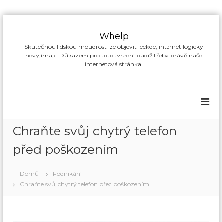
P
ř
Whelp
e
Skutečnou lidskou moudrost lze objevit leckde, internet logicky
s
nevyjímaje. Důkazem pro toto tvrzení budiž třeba právě naše
k
internetová stránka.
o
č
i
t
n
a
Chraňte svůj chytrý telefon
o
b
před poškozením
s
a
Domů
Podnikání
h
Chraňte svůj chytrý telefon před poškozením