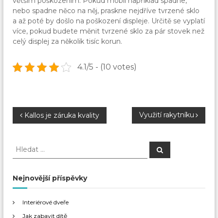
větším poškozením. Pokud mobil například spadne,
nebo spadne něco na něj, praskne nejdříve tvrzené sklo
a až poté by došlo na poškození displeje. Určitě se vyplatí
více, pokud budete měnit tvrzené sklo za pár stovek než
celý displej za několik tisíc korun.
4.1/5 - (10 votes)
N
Využití rakytníku
Kallos je záruka kvality
a
H
H
l
l
v
e
e
d
a
d
Nejnovější příspěvky
i
t
a
t
g
Interiérové dveře
:
Jak zabavit dítě