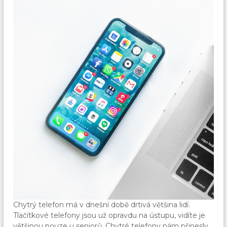
Chytrý telefon má v dnešní době drtivá většina lidí.
Tlačítkové telefony jsou už opravdu na ústupu, vidíte je
většinou pouze u seniorů. Chytré telefony nám přinesly